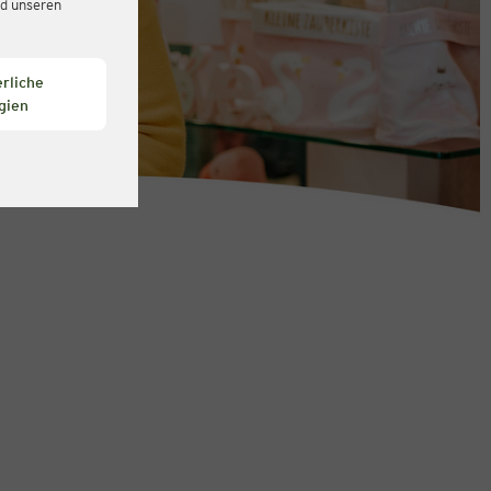
d unseren
rliche
gien