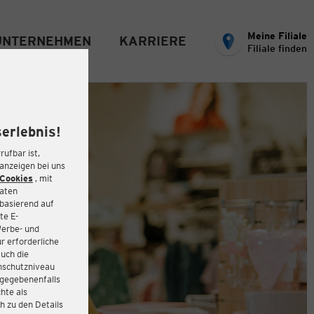
Meine Filiale
UNTERNEHMEN
KARRIERE
Filiale finden
erlebnis!
rufbar ist,
eanzeigen bei uns
Cookies
, mit
Daten
basierend auf
te E-
Werbe- und
r erforderliche
auch die
enschutzniveau
 gegebenenfalls
hte als
h zu den Details