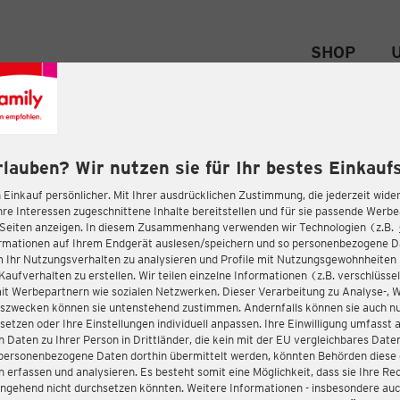
SHOP
rlauben? Wir nutzen sie für Ihr bestes Einkaufs
 Einkauf persönlicher. Mit Ihrer ausdrücklichen Zustimmung, die jederzeit wider
hre Interessen zugeschnittene Inhalte bereitstellen und für sie passende Werb
-Seiten anzeigen. In diesem Zusammenhang verwenden wir Technologien (z.B.
ormationen auf Ihrem Endgerät auslesen/speichern und so personenbezogene 
m Ihr Nutzungsverhalten zu analysieren und Profile mit Nutzungsgewohnheiten 
Kaufverhalten zu erstellen. Wir teilen einzelne Informationen (z.B. verschlüssel
it Werbepartnern wie sozialen Netzwerken. Dieser Verarbeitung zu Analyse-, 
gszwecken können sie untenstehend zustimmen. Andernfalls können sie auch nu
setzen oder Ihre Einstellungen individuell anpassen. Ihre Einwilligung umfasst 
 Daten zu Ihrer Person in Drittländer, die kein mit der EU vergleichbares Dat
s personenbezogene Daten dorthin übermittelt werden, könnten Behörden diese
erfassen und analysieren. Es besteht somit eine Möglichkeit, dass sie Ihre Rec
ngehend nicht durchsetzen könnten. Weitere Informationen - insbesondere auc