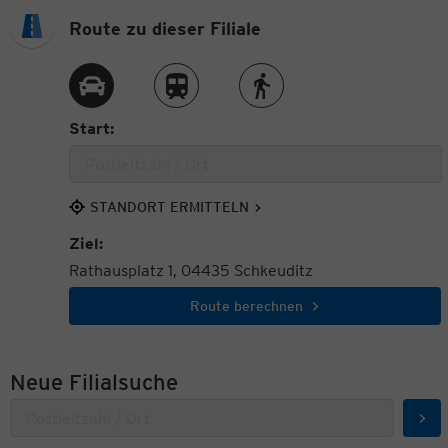
Route zu dieser Filiale
Route per Auto
Route per Zug
Route zu Fuß
Start:
STANDORT ERMITTELN
Ziel:
Rathausplatz 1, 04435 Schkeuditz
Route berechnen
Neue Filialsuche
Suc