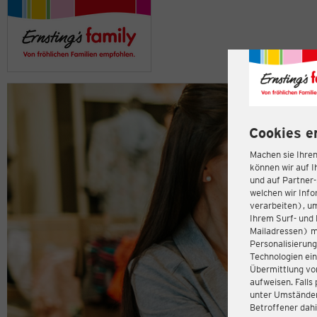
Cookies e
Machen sie Ihren
können wir auf I
und auf Partner
welchen wir Inf
verarbeiten), u
Ihrem Surf- und 
Mailadressen) m
Personalisierun
Technologien ein
Übermittlung von
aufweisen. Fall
unter Umständen 
Betroffener dahi