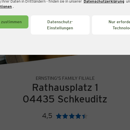
Ihrer Daten in Drittländern - finden sie in unserer
Datenschutzerklärung
un
ationen
.
s zustimmen
Datenschutz-
Nur erforde
Einstellungen
Technolo
ERNSTING'S FAMILY FILIALE
Rathausplatz 1
04435 Schkeuditz
4,5
Bewertung: