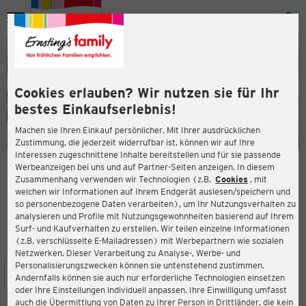
Menü
ießen
ießen
Cookies erlauben? Wir nutzen sie für Ihr
bestes Einkaufserlebnis!
Machen sie Ihren Einkauf persönlicher. Mit Ihrer ausdrücklichen
Zustimmung, die jederzeit widerrufbar ist, können wir auf Ihre
Interessen zugeschnittene Inhalte bereitstellen und für sie passende
en
Werbeanzeigen bei uns und auf Partner-Seiten anzeigen. In diesem
Zusammenhang verwenden wir Technologien (z.B.
Cookies
, mit
ERNSTING'S FAMILY FILIALE
welchen wir Informationen auf Ihrem Endgerät auslesen/speichern und
Holztorstr. 60
so personenbezogene Daten verarbeiten), um Ihr Nutzungsverhalten zu
31157 Sarstedt
analysieren und Profile mit Nutzungsgewohnheiten basierend auf Ihrem
Surf- und Kaufverhalten zu erstellen. Wir teilen einzelne Informationen
(z.B. verschlüsselte E-Mailadressen) mit Werbepartnern wie sozialen
4,1
ießen
Bewertung:
Netzwerken. Dieser Verarbeitung zu Analyse-, Werbe- und
Personalisierungszwecken können sie untenstehend zustimmen.
STANDORT
SERVICES
SORTIMENT
AKTIONEN
Andernfalls können sie auch nur erforderliche Technologien einsetzen
oder Ihre Einstellungen individuell anpassen. Ihre Einwilligung umfasst
auch die Übermittlung von Daten zu Ihrer Person in Drittländer, die kein