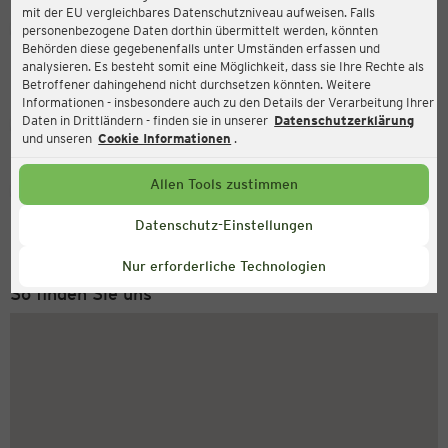
mit der EU vergleichbares Datenschutzniveau aufweisen. Falls
Ernsting's family
personenbezogene Daten dorthin übermittelt werden, könnten
Behörden diese gegebenenfalls unter Umständen erfassen und
Holztorstr. 60, 31157 Sarstedt
analysieren. Es besteht somit eine Möglichkeit, dass sie Ihre Rechte als
Betroffener dahingehend nicht durchsetzen könnten. Weitere
Informationen - insbesondere auch zu den Details der Verarbeitung Ihrer
Daten in Drittländern - finden sie in unserer
Datenschutzerklärung
Geschlossen
Aktuell:
und unseren
Cookie Informationen
.
Allen Tools zustimmen
Service Hotline
+49 (0) 2546 / 98 999 98
Datenschutz-Einstellungen
Montag bis Freitag 8-18 Uhr
Nur erforderliche Technologien
So finden Sie uns