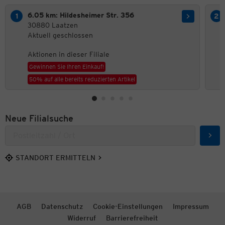
6.05 km: Hildesheimer Str. 356
30880 Laatzen
Aktuell geschlossen
Aktionen in dieser Filiale
Gewinnen Sie Ihren Einkauf!
50% auf alle bereits reduzierten Artikel
Neue Filialsuche
Such
STANDORT ERMITTELN
AGB
Datenschutz
Cookie-Einstellungen
Impressum
Widerruf
Barrierefreiheit