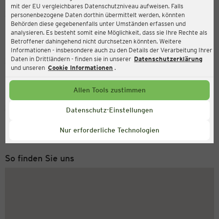
mit der EU vergleichbares Datenschutzniveau aufweisen. Falls
Ernsting's family
personenbezogene Daten dorthin übermittelt werden, könnten
Behörden diese gegebenenfalls unter Umständen erfassen und
Bahnhofstr. 10 - 14, 66606 Sankt Wendel
analysieren. Es besteht somit eine Möglichkeit, dass sie Ihre Rechte als
Betroffener dahingehend nicht durchsetzen könnten. Weitere
Informationen - insbesondere auch zu den Details der Verarbeitung Ihrer
Daten in Drittländern - finden sie in unserer
Datenschutzerklärung
Geöffnet
Aktuell:
und unseren
Cookie Informationen
.
Öffnungszeiten heute:
09:00 - 18:30
Allen Tools zustimmen
Service Hotline
Datenschutz-Einstellungen
+49 (0) 2546 / 98 999 98
Nur erforderliche Technologien
Montag bis Freitag 8-18 Uhr
So finden Sie uns