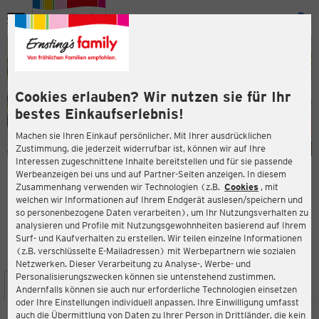
Menü
ießen
ießen
Cookies erlauben? Wir nutzen sie für Ihr
bestes Einkaufserlebnis!
Machen sie Ihren Einkauf persönlicher. Mit Ihrer ausdrücklichen
Zustimmung, die jederzeit widerrufbar ist, können wir auf Ihre
Interessen zugeschnittene Inhalte bereitstellen und für sie passende
en
Werbeanzeigen bei uns und auf Partner-Seiten anzeigen. In diesem
Zusammenhang verwenden wir Technologien (z.B.
Cookies
, mit
ERNSTING'S FAMILY FILIALE
welchen wir Informationen auf Ihrem Endgerät auslesen/speichern und
Bahnhofstr. 10 - 14
so personenbezogene Daten verarbeiten), um Ihr Nutzungsverhalten zu
66606 Sankt Wendel
analysieren und Profile mit Nutzungsgewohnheiten basierend auf Ihrem
Surf- und Kaufverhalten zu erstellen. Wir teilen einzelne Informationen
(z.B. verschlüsselte E-Mailadressen) mit Werbepartnern wie sozialen
4,4
ießen
Bewertung:
Netzwerken. Dieser Verarbeitung zu Analyse-, Werbe- und
Personalisierungszwecken können sie untenstehend zustimmen.
STANDORT
SERVICES
SORTIMENT
AKTIONEN
Andernfalls können sie auch nur erforderliche Technologien einsetzen
oder Ihre Einstellungen individuell anpassen. Ihre Einwilligung umfasst
auch die Übermittlung von Daten zu Ihrer Person in Drittländer, die kein