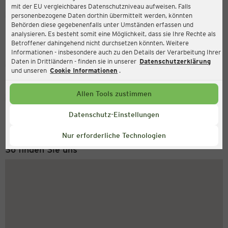
mit der EU vergleichbares Datenschutzniveau aufweisen. Falls
Ernsting's family
personenbezogene Daten dorthin übermittelt werden, könnten
Behörden diese gegebenenfalls unter Umständen erfassen und
Jägeröd 3b, 94121 Salzweg
analysieren. Es besteht somit eine Möglichkeit, dass sie Ihre Rechte als
Betroffener dahingehend nicht durchsetzen könnten. Weitere
Informationen - insbesondere auch zu den Details der Verarbeitung Ihrer
Daten in Drittländern - finden sie in unserer
Datenschutzerklärung
Geschlossen
Aktuell:
und unseren
Cookie Informationen
.
Allen Tools zustimmen
Service Hotline
+49 (0) 2546 / 98 999 98
Datenschutz-Einstellungen
Montag bis Freitag 8-18 Uhr
Nur erforderliche Technologien
So finden Sie uns