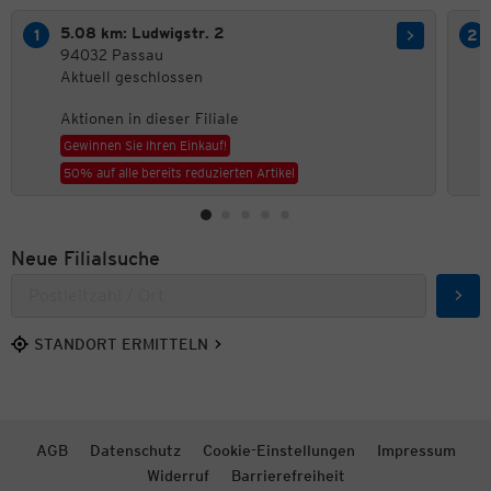
5.08 km: Ludwigstr. 2
94032 Passau
Aktuell geschlossen
Aktionen in dieser Filiale
Gewinnen Sie Ihren Einkauf!
50% auf alle bereits reduzierten Artikel
Neue Filialsuche
Such
STANDORT ERMITTELN
AGB
Datenschutz
Cookie-Einstellungen
Impressum
Widerruf
Barrierefreiheit