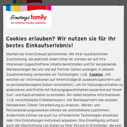
Menü
ießen
ießen
Cookies erlauben? Wir nutzen sie für Ihr
bestes Einkaufserlebnis!
Machen sie Ihren Einkauf persönlicher. Mit Ihrer ausdrücklichen
Zustimmung, die jederzeit widerrufbar ist, können wir auf Ihre
Interessen zugeschnittene Inhalte bereitstellen und für sie passende
en
Werbeanzeigen bei uns und auf Partner-Seiten anzeigen. In diesem
Zusammenhang verwenden wir Technologien (z.B.
Cookies
, mit
ERNSTING'S FAMILY FILIALE
welchen wir Informationen auf Ihrem Endgerät auslesen/speichern und
Jägeröd 3b
so personenbezogene Daten verarbeiten), um Ihr Nutzungsverhalten zu
94121 Salzweg
analysieren und Profile mit Nutzungsgewohnheiten basierend auf Ihrem
Surf- und Kaufverhalten zu erstellen. Wir teilen einzelne Informationen
(z.B. verschlüsselte E-Mailadressen) mit Werbepartnern wie sozialen
4,5
ießen
Bewertung:
Netzwerken. Dieser Verarbeitung zu Analyse-, Werbe- und
Personalisierungszwecken können sie untenstehend zustimmen.
STANDORT
SERVICES
SORTIMENT
AKTIONEN
Andernfalls können sie auch nur erforderliche Technologien einsetzen
oder Ihre Einstellungen individuell anpassen. Ihre Einwilligung umfasst
auch die Übermittlung von Daten zu Ihrer Person in Drittländer, die kein