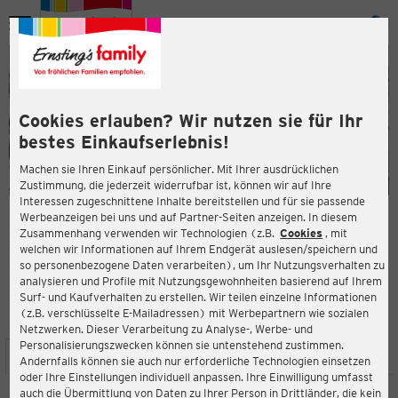
Menü
ießen
ießen
Cookies erlauben? Wir nutzen sie für Ihr
bestes Einkaufserlebnis!
Machen sie Ihren Einkauf persönlicher. Mit Ihrer ausdrücklichen
Zustimmung, die jederzeit widerrufbar ist, können wir auf Ihre
Interessen zugeschnittene Inhalte bereitstellen und für sie passende
en
Werbeanzeigen bei uns und auf Partner-Seiten anzeigen. In diesem
Zusammenhang verwenden wir Technologien (z.B.
Cookies
, mit
ERNSTING'S FAMILY FILIALE
welchen wir Informationen auf Ihrem Endgerät auslesen/speichern und
Johann-Gottfried-Boltze-Straße 1
so personenbezogene Daten verarbeiten), um Ihr Nutzungsverhalten zu
06198 Salzatal
analysieren und Profile mit Nutzungsgewohnheiten basierend auf Ihrem
Surf- und Kaufverhalten zu erstellen. Wir teilen einzelne Informationen
(z.B. verschlüsselte E-Mailadressen) mit Werbepartnern wie sozialen
3,9
ießen
Bewertung:
Netzwerken. Dieser Verarbeitung zu Analyse-, Werbe- und
Personalisierungszwecken können sie untenstehend zustimmen.
STANDORT
SERVICES
SORTIMENT
AKTIONEN
Andernfalls können sie auch nur erforderliche Technologien einsetzen
oder Ihre Einstellungen individuell anpassen. Ihre Einwilligung umfasst
auch die Übermittlung von Daten zu Ihrer Person in Drittländer, die kein