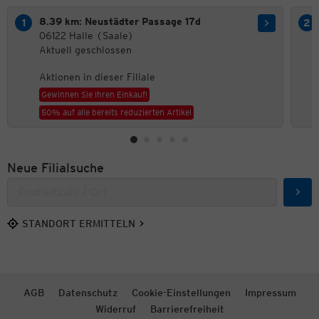
8.39 km: Neustädter Passage 17d
06122 Halle (Saale)
Aktuell geschlossen
Aktionen in dieser Filiale
Gewinnen Sie Ihren Einkauf!
50% auf alle bereits reduzierten Artikel
Neue Filialsuche
Such
STANDORT ERMITTELN
AGB
Datenschutz
Cookie-Einstellungen
Impressum
Widerruf
Barrierefreiheit