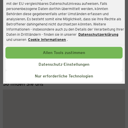
mit der EU vergleichbares Datenschutzniveau aufweisen. Falls
Ernsting's family
personenbezogene Daten dorthin übermittelt werden, könnten
Behörden diese gegebenenfalls unter Umständen erfassen und
Johann-Gottfried-Boltze-Straße 1, 06198 Salzatal
analysieren. Es besteht somit eine Möglichkeit, dass sie Ihre Rechte als
Betroffener dahingehend nicht durchsetzen könnten. Weitere
Informationen - insbesondere auch zu den Details der Verarbeitung Ihrer
Daten in Drittländern - finden sie in unserer
Datenschutzerklärung
Geschlossen
Aktuell:
und unseren
Cookie Informationen
.
Allen Tools zustimmen
Service Hotline
+49 (0) 2546 / 98 999 98
Datenschutz-Einstellungen
Montag bis Freitag 8-18 Uhr
Nur erforderliche Technologien
So finden Sie uns