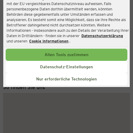
mit der EU vergleichbares Datenschutzniveau aufweisen. Falls
Ernsting's family
personenbezogene Daten dorthin übermittelt werden, könnten
Behörden diese gegebenenfalls unter Umständen erfassen und
Am Steinmarkt 1, 65428 Rüsselsheim am Main
analysieren. Es besteht somit eine Möglichkeit, dass sie Ihre Rechte als
Betroffener dahingehend nicht durchsetzen könnten. Weitere
Informationen - insbesondere auch zu den Details der Verarbeitung Ihrer
Daten in Drittländern - finden sie in unserer
Datenschutzerklärung
Geschlossen
Aktuell:
und unseren
Cookie Informationen
.
Allen Tools zustimmen
Service Hotline
+49 (0) 2546 / 98 999 98
Datenschutz-Einstellungen
Montag bis Freitag 8-18 Uhr
Nur erforderliche Technologien
So finden Sie uns