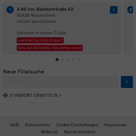
3.40 km: Bahnhofstraße 22
65428 Rüsselsheim
Aktuell geschlossen
Aktionen in dieser Filiale
Gewinnen Sie Ihren Einkauf!
50% auf alle bereits reduzierten Artikel
Neue Filialsuche
Such
STANDORT ERMITTELN
AGB
Datenschutz
Cookie-Einstellungen
Impressum
Widerruf
Barrierefreiheit