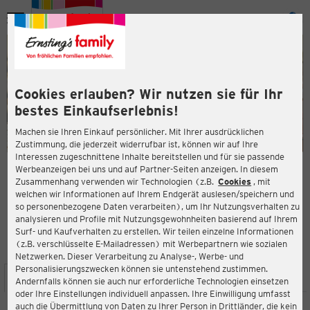
Menü
ießen
ießen
Cookies erlauben? Wir nutzen sie für Ihr
bestes Einkaufserlebnis!
Machen sie Ihren Einkauf persönlicher. Mit Ihrer ausdrücklichen
Zustimmung, die jederzeit widerrufbar ist, können wir auf Ihre
Interessen zugeschnittene Inhalte bereitstellen und für sie passende
en
Werbeanzeigen bei uns und auf Partner-Seiten anzeigen. In diesem
Zusammenhang verwenden wir Technologien (z.B.
Cookies
, mit
ERNSTING'S FAMILY FILIALE
welchen wir Informationen auf Ihrem Endgerät auslesen/speichern und
Am Steinmarkt 1
so personenbezogene Daten verarbeiten), um Ihr Nutzungsverhalten zu
65428 Rüsselsheim am Main
analysieren und Profile mit Nutzungsgewohnheiten basierend auf Ihrem
Surf- und Kaufverhalten zu erstellen. Wir teilen einzelne Informationen
(z.B. verschlüsselte E-Mailadressen) mit Werbepartnern wie sozialen
3,0
ießen
Bewertung:
Netzwerken. Dieser Verarbeitung zu Analyse-, Werbe- und
Personalisierungszwecken können sie untenstehend zustimmen.
STANDORT
SERVICES
SORTIMENT
AKTIONEN
Andernfalls können sie auch nur erforderliche Technologien einsetzen
oder Ihre Einstellungen individuell anpassen. Ihre Einwilligung umfasst
auch die Übermittlung von Daten zu Ihrer Person in Drittländer, die kein