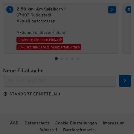
2.58 km: Am Spielborn 1
07407 Rudolstadt
Aktuell geschlossen
Aktionen in dieser Filiale
Gewinnen Sie Ihren Einkauf!
50% auf alle bereits reduzierten Artikel
Neue Filialsuche
Such
STANDORT ERMITTELN
AGB
Datenschutz
Cookie-Einstellungen
Impressum
Widerruf
Barrierefreiheit