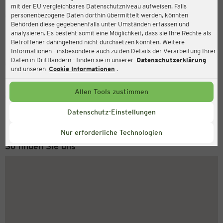
mit der EU vergleichbares Datenschutzniveau aufweisen. Falls
Ernsting's family
personenbezogene Daten dorthin übermittelt werden, könnten
Behörden diese gegebenenfalls unter Umständen erfassen und
Marktstraße 75-81, 07407 Rudolstadt
analysieren. Es besteht somit eine Möglichkeit, dass sie Ihre Rechte als
Betroffener dahingehend nicht durchsetzen könnten. Weitere
Informationen - insbesondere auch zu den Details der Verarbeitung Ihrer
Daten in Drittländern - finden sie in unserer
Datenschutzerklärung
Geschlossen
Aktuell:
und unseren
Cookie Informationen
.
Allen Tools zustimmen
Service Hotline
+49 (0) 2546 / 98 999 98
Datenschutz-Einstellungen
Montag bis Freitag 8-18 Uhr
Nur erforderliche Technologien
So finden Sie uns