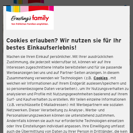
Menü
ießen
ießen
Cookies erlauben? Wir nutzen sie für Ihr
bestes Einkaufserlebnis!
Machen sie Ihren Einkauf persönlicher. Mit Ihrer ausdrücklichen
Zustimmung, die jederzeit widerrufbar ist, können wir auf Ihre
Interessen zugeschnittene Inhalte bereitstellen und für sie passende
en
Werbeanzeigen bei uns und auf Partner-Seiten anzeigen. In diesem
Zusammenhang verwenden wir Technologien (z.B.
Cookies
, mit
ERNSTING'S FAMILY FILIALE
welchen wir Informationen auf Ihrem Endgerät auslesen/speichern und
Marktstraße 75-81
so personenbezogene Daten verarbeiten), um Ihr Nutzungsverhalten zu
07407 Rudolstadt
analysieren und Profile mit Nutzungsgewohnheiten basierend auf Ihrem
Surf- und Kaufverhalten zu erstellen. Wir teilen einzelne Informationen
(z.B. verschlüsselte E-Mailadressen) mit Werbepartnern wie sozialen
4,1
ießen
Bewertung:
Netzwerken. Dieser Verarbeitung zu Analyse-, Werbe- und
Personalisierungszwecken können sie untenstehend zustimmen.
STANDORT
SERVICES
SORTIMENT
AKTIONEN
Andernfalls können sie auch nur erforderliche Technologien einsetzen
oder Ihre Einstellungen individuell anpassen. Ihre Einwilligung umfasst
auch die Übermittlung von Daten zu Ihrer Person in Drittländer, die kein