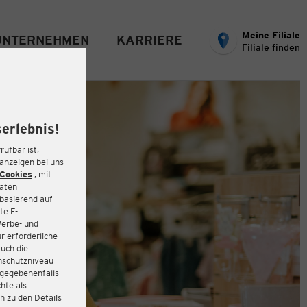
Meine Filiale
UNTERNEHMEN
KARRIERE
Filiale finden
erlebnis!
rufbar ist,
eanzeigen bei uns
Cookies
, mit
Daten
basierend auf
te E-
Werbe- und
r erforderliche
auch die
enschutzniveau
 gegebenenfalls
hte als
h zu den Details