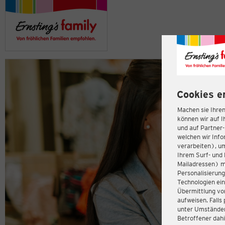
Cookies e
Machen sie Ihren
können wir auf I
und auf Partner
welchen wir Inf
verarbeiten), u
Ihrem Surf- und 
Mailadressen) m
Personalisierun
Technologien ein
Übermittlung von
aufweisen. Fall
unter Umständen 
Betroffener dahi