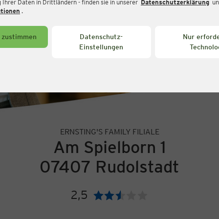
Ihrer Daten in Drittländern - finden sie in unserer
Datenschutzerklärung
un
ationen
.
s zustimmen
Datenschutz-
Nur erforde
Einstellungen
Technolo
ERNSTING'S FAMILY FILIALE
Am Spielborn 1
07407 Rudolstadt
2,5
Bewertung: