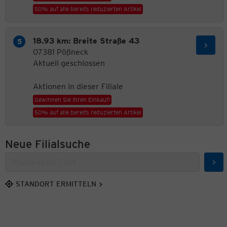
50% auf alle bereits reduzierten Artikel
18.93 km: Breite Straße 43
07381 Pößneck
Aktuell geschlossen
Aktionen in dieser Filiale
Gewinnen Sie Ihren Einkauf!
50% auf alle bereits reduzierten Artikel
Neue Filialsuche
Suc
STANDORT ERMITTELN