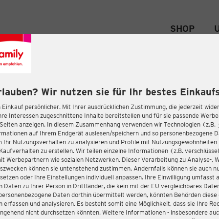
SHOP
rlauben? Wir nutzen sie für Ihr bestes Einkaufs
 Einkauf persönlicher. Mit Ihrer ausdrücklichen Zustimmung, die jederzeit wider
hre Interessen zugeschnittene Inhalte bereitstellen und für sie passende Werb
-Seiten anzeigen. In diesem Zusammenhang verwenden wir Technologien (z.B.
ormationen auf Ihrem Endgerät auslesen/speichern und so personenbezogene 
m Ihr Nutzungsverhalten zu analysieren und Profile mit Nutzungsgewohnheiten 
Kaufverhalten zu erstellen. Wir teilen einzelne Informationen (z.B. verschlüssel
it Werbepartnern wie sozialen Netzwerken. Dieser Verarbeitung zu Analyse-, 
gszwecken können sie untenstehend zustimmen. Andernfalls können sie auch nu
setzen oder Ihre Einstellungen individuell anpassen. Ihre Einwilligung umfasst 
 Daten zu Ihrer Person in Drittländer, die kein mit der EU vergleichbares Dat
s personenbezogene Daten dorthin übermittelt werden, könnten Behörden diese
erfassen und analysieren. Es besteht somit eine Möglichkeit, dass sie Ihre Rec
ngehend nicht durchsetzen könnten. Weitere Informationen - insbesondere auc