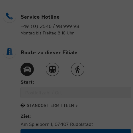
Service Hotline
+49 (0) 2546 / 98 999 98
Montag bis Freitag 8-18 Uhr
Route zu dieser Filiale
Route per Auto
Route per Zug
Route zu Fuß
Start:
STANDORT ERMITTELN
Ziel:
Am Spielborn 1, 07407 Rudolstadt