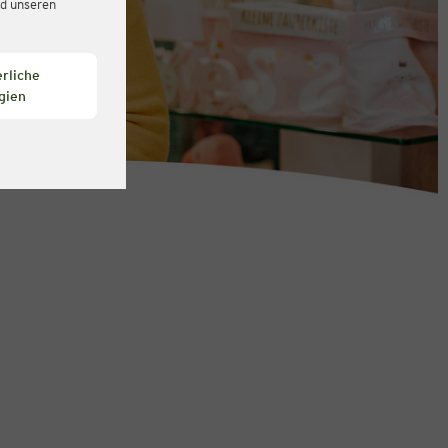
d unseren
rliche
gien