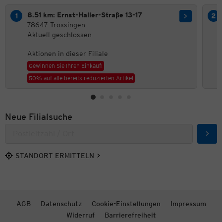
8.51 km: Ernst-Haller-Straße 13-17
78647 Trossingen
Aktuell geschlossen
Aktionen in dieser Filiale
Gewinnen Sie Ihren Einkauf!
50% auf alle bereits reduzierten Artikel
Neue Filialsuche
Such
STANDORT ERMITTELN
AGB
Datenschutz
Cookie-Einstellungen
Impressum
Widerruf
Barrierefreiheit