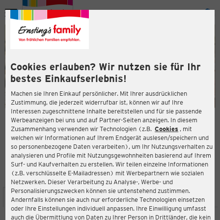
Menü
ießen
ießen
Cookies erlauben? Wir nutzen sie für Ihr
bestes Einkaufserlebnis!
Machen sie Ihren Einkauf persönlicher. Mit Ihrer ausdrücklichen
Zustimmung, die jederzeit widerrufbar ist, können wir auf Ihre
Interessen zugeschnittene Inhalte bereitstellen und für sie passende
en
Werbeanzeigen bei uns und auf Partner-Seiten anzeigen. In diesem
Zusammenhang verwenden wir Technologien (z.B.
Cookies
, mit
ERNSTING'S FAMILY FILIALE
welchen wir Informationen auf Ihrem Endgerät auslesen/speichern und
Saline 5
so personenbezogene Daten verarbeiten), um Ihr Nutzungsverhalten zu
78628 Rottweil
analysieren und Profile mit Nutzungsgewohnheiten basierend auf Ihrem
Surf- und Kaufverhalten zu erstellen. Wir teilen einzelne Informationen
(z.B. verschlüsselte E-Mailadressen) mit Werbepartnern wie sozialen
3,8
ießen
Bewertung:
Netzwerken. Dieser Verarbeitung zu Analyse-, Werbe- und
Personalisierungszwecken können sie untenstehend zustimmen.
STANDORT
SERVICES
SORTIMENT
AKTIONEN
Andernfalls können sie auch nur erforderliche Technologien einsetzen
oder Ihre Einstellungen individuell anpassen. Ihre Einwilligung umfasst
auch die Übermittlung von Daten zu Ihrer Person in Drittländer, die kein