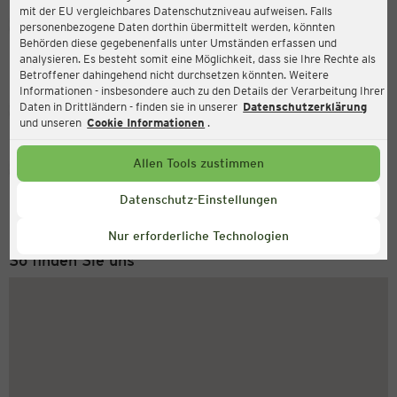
mit der EU vergleichbares Datenschutzniveau aufweisen. Falls
Ernsting's family
personenbezogene Daten dorthin übermittelt werden, könnten
Behörden diese gegebenenfalls unter Umständen erfassen und
Saline 5, 78628 Rottweil
analysieren. Es besteht somit eine Möglichkeit, dass sie Ihre Rechte als
Betroffener dahingehend nicht durchsetzen könnten. Weitere
Informationen - insbesondere auch zu den Details der Verarbeitung Ihrer
Daten in Drittländern - finden sie in unserer
Datenschutzerklärung
Geschlossen
Aktuell:
und unseren
Cookie Informationen
.
Allen Tools zustimmen
Service Hotline
+49 (0) 2546 / 98 999 98
Datenschutz-Einstellungen
Montag bis Freitag 8-18 Uhr
Nur erforderliche Technologien
So finden Sie uns