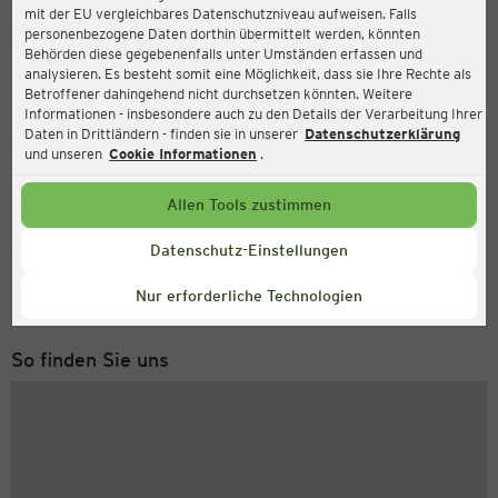
mit der EU vergleichbares Datenschutzniveau aufweisen. Falls
Ernsting's family
personenbezogene Daten dorthin übermittelt werden, könnten
Behörden diese gegebenenfalls unter Umständen erfassen und
Marktstraße 16, 72108 Rottenburg am Neckar
analysieren. Es besteht somit eine Möglichkeit, dass sie Ihre Rechte als
Betroffener dahingehend nicht durchsetzen könnten. Weitere
Informationen - insbesondere auch zu den Details der Verarbeitung Ihrer
Daten in Drittländern - finden sie in unserer
Datenschutzerklärung
Geöffnet
Aktuell:
und unseren
Cookie Informationen
.
Öffnungszeiten heute:
09:00 - 18:00
Allen Tools zustimmen
Service Hotline
Datenschutz-Einstellungen
+49 (0) 2546 / 98 999 98
Nur erforderliche Technologien
Montag bis Freitag 8-18 Uhr
So finden Sie uns