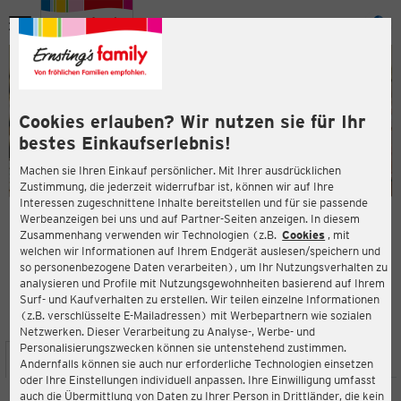
Menü
ießen
ießen
Cookies erlauben? Wir nutzen sie für Ihr
bestes Einkaufserlebnis!
Machen sie Ihren Einkauf persönlicher. Mit Ihrer ausdrücklichen
Zustimmung, die jederzeit widerrufbar ist, können wir auf Ihre
Interessen zugeschnittene Inhalte bereitstellen und für sie passende
en
Werbeanzeigen bei uns und auf Partner-Seiten anzeigen. In diesem
Zusammenhang verwenden wir Technologien (z.B.
Cookies
, mit
ERNSTING'S FAMILY FILIALE
welchen wir Informationen auf Ihrem Endgerät auslesen/speichern und
Marktstraße 16
so personenbezogene Daten verarbeiten), um Ihr Nutzungsverhalten zu
72108 Rottenburg am Neckar
analysieren und Profile mit Nutzungsgewohnheiten basierend auf Ihrem
Surf- und Kaufverhalten zu erstellen. Wir teilen einzelne Informationen
(z.B. verschlüsselte E-Mailadressen) mit Werbepartnern wie sozialen
3,8
ießen
Bewertung:
Netzwerken. Dieser Verarbeitung zu Analyse-, Werbe- und
Personalisierungszwecken können sie untenstehend zustimmen.
STANDORT
SERVICES
SORTIMENT
AKTIONEN
Andernfalls können sie auch nur erforderliche Technologien einsetzen
oder Ihre Einstellungen individuell anpassen. Ihre Einwilligung umfasst
auch die Übermittlung von Daten zu Ihrer Person in Drittländer, die kein