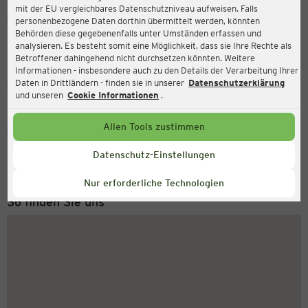
mit der EU vergleichbares Datenschutzniveau aufweisen. Falls
Ernsting's family
personenbezogene Daten dorthin übermittelt werden, könnten
Behörden diese gegebenenfalls unter Umständen erfassen und
Hertzstraße 2-4, 76287 Rheinstetten
analysieren. Es besteht somit eine Möglichkeit, dass sie Ihre Rechte als
Betroffener dahingehend nicht durchsetzen könnten. Weitere
Informationen - insbesondere auch zu den Details der Verarbeitung Ihrer
Daten in Drittländern - finden sie in unserer
Datenschutzerklärung
Geschlossen
Aktuell:
und unseren
Cookie Informationen
.
Allen Tools zustimmen
Service Hotline
+49 (0) 2546 / 98 999 98
Datenschutz-Einstellungen
Montag bis Freitag 8-18 Uhr
Nur erforderliche Technologien
So finden Sie uns