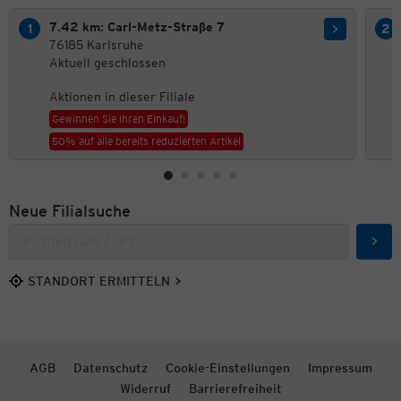
7.42 km: Carl-Metz-Straße 7
76185 Karlsruhe
Aktuell geschlossen
Aktionen in dieser Filiale
Gewinnen Sie Ihren Einkauf!
50% auf alle bereits reduzierten Artikel
Neue Filialsuche
Such
STANDORT ERMITTELN
AGB
Datenschutz
Cookie-Einstellungen
Impressum
Widerruf
Barrierefreiheit