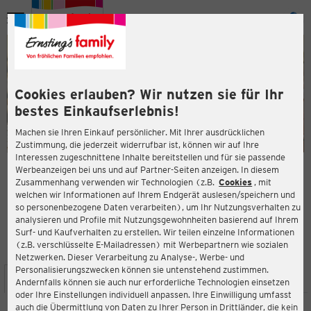
Menü
ießen
ießen
Cookies erlauben? Wir nutzen sie für Ihr
bestes Einkaufserlebnis!
Machen sie Ihren Einkauf persönlicher. Mit Ihrer ausdrücklichen
Zustimmung, die jederzeit widerrufbar ist, können wir auf Ihre
Interessen zugeschnittene Inhalte bereitstellen und für sie passende
en
Werbeanzeigen bei uns und auf Partner-Seiten anzeigen. In diesem
Zusammenhang verwenden wir Technologien (z.B.
Cookies
, mit
ERNSTING'S FAMILY FILIALE
welchen wir Informationen auf Ihrem Endgerät auslesen/speichern und
Hertzstraße 2-4
so personenbezogene Daten verarbeiten), um Ihr Nutzungsverhalten zu
76287 Rheinstetten
analysieren und Profile mit Nutzungsgewohnheiten basierend auf Ihrem
Surf- und Kaufverhalten zu erstellen. Wir teilen einzelne Informationen
(z.B. verschlüsselte E-Mailadressen) mit Werbepartnern wie sozialen
4,5
ießen
Bewertung:
Netzwerken. Dieser Verarbeitung zu Analyse-, Werbe- und
Personalisierungszwecken können sie untenstehend zustimmen.
STANDORT
SERVICES
SORTIMENT
AKTIONEN
Andernfalls können sie auch nur erforderliche Technologien einsetzen
oder Ihre Einstellungen individuell anpassen. Ihre Einwilligung umfasst
auch die Übermittlung von Daten zu Ihrer Person in Drittländer, die kein