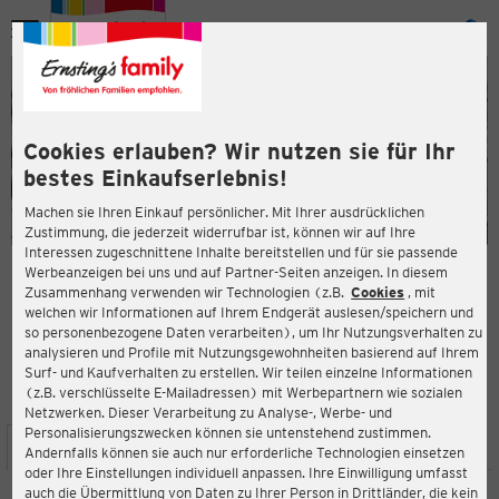
Menü
ießen
ießen
Cookies erlauben? Wir nutzen sie für Ihr
bestes Einkaufserlebnis!
Machen sie Ihren Einkauf persönlicher. Mit Ihrer ausdrücklichen
Zustimmung, die jederzeit widerrufbar ist, können wir auf Ihre
Interessen zugeschnittene Inhalte bereitstellen und für sie passende
en
Werbeanzeigen bei uns und auf Partner-Seiten anzeigen. In diesem
Zusammenhang verwenden wir Technologien (z.B.
Cookies
, mit
ERNSTING'S FAMILY FILIALE
welchen wir Informationen auf Ihrem Endgerät auslesen/speichern und
Bonifatiusstraße 59
so personenbezogene Daten verarbeiten), um Ihr Nutzungsverhalten zu
48429 Rheine
analysieren und Profile mit Nutzungsgewohnheiten basierend auf Ihrem
Surf- und Kaufverhalten zu erstellen. Wir teilen einzelne Informationen
(z.B. verschlüsselte E-Mailadressen) mit Werbepartnern wie sozialen
3,9
ießen
Bewertung:
Netzwerken. Dieser Verarbeitung zu Analyse-, Werbe- und
Personalisierungszwecken können sie untenstehend zustimmen.
STANDORT
SERVICES
SORTIMENT
AKTIONEN
Andernfalls können sie auch nur erforderliche Technologien einsetzen
oder Ihre Einstellungen individuell anpassen. Ihre Einwilligung umfasst
auch die Übermittlung von Daten zu Ihrer Person in Drittländer, die kein