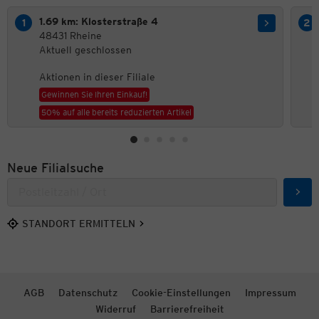
1.69 km: Klosterstraße 4
48431 Rheine
Aktuell geschlossen
Aktionen in dieser Filiale
Gewinnen Sie Ihren Einkauf!
50% auf alle bereits reduzierten Artikel
Neue Filialsuche
Such
STANDORT ERMITTELN
AGB
Datenschutz
Cookie-Einstellungen
Impressum
Widerruf
Barrierefreiheit