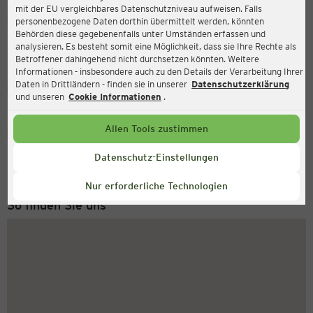
mit der EU vergleichbares Datenschutzniveau aufweisen. Falls
Ernsting's family
personenbezogene Daten dorthin übermittelt werden, könnten
Behörden diese gegebenenfalls unter Umständen erfassen und
Bonifatiusstraße 59, 48429 Rheine
analysieren. Es besteht somit eine Möglichkeit, dass sie Ihre Rechte als
Betroffener dahingehend nicht durchsetzen könnten. Weitere
Informationen - insbesondere auch zu den Details der Verarbeitung Ihrer
Daten in Drittländern - finden sie in unserer
Datenschutzerklärung
Geschlossen
Aktuell:
und unseren
Cookie Informationen
.
Allen Tools zustimmen
Service Hotline
+49 (0) 2546 / 98 999 98
Datenschutz-Einstellungen
Montag bis Freitag 8-18 Uhr
Nur erforderliche Technologien
So finden Sie uns