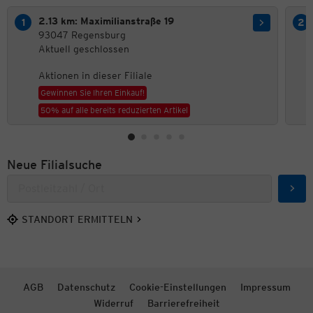
2.13 km: Maximilianstraße 19
93047 Regensburg
Aktuell geschlossen
Aktionen in dieser Filiale
Gewinnen Sie Ihren Einkauf!
50% auf alle bereits reduzierten Artikel
Neue Filialsuche
Such
STANDORT ERMITTELN
AGB
Datenschutz
Cookie-Einstellungen
Impressum
Widerruf
Barrierefreiheit