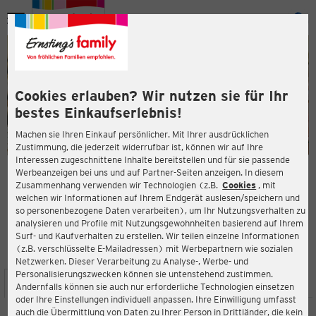
Menü
ießen
ießen
Cookies erlauben? Wir nutzen sie für Ihr
bestes Einkaufserlebnis!
Machen sie Ihren Einkauf persönlicher. Mit Ihrer ausdrücklichen
Zustimmung, die jederzeit widerrufbar ist, können wir auf Ihre
Interessen zugeschnittene Inhalte bereitstellen und für sie passende
en
Werbeanzeigen bei uns und auf Partner-Seiten anzeigen. In diesem
Zusammenhang verwenden wir Technologien (z.B.
Cookies
, mit
ERNSTING'S FAMILY FILIALE
welchen wir Informationen auf Ihrem Endgerät auslesen/speichern und
Hans-Hayder-Straße 2
so personenbezogene Daten verarbeiten), um Ihr Nutzungsverhalten zu
93059 Regensburg
analysieren und Profile mit Nutzungsgewohnheiten basierend auf Ihrem
Surf- und Kaufverhalten zu erstellen. Wir teilen einzelne Informationen
(z.B. verschlüsselte E-Mailadressen) mit Werbepartnern wie sozialen
3,9
ießen
Bewertung:
Netzwerken. Dieser Verarbeitung zu Analyse-, Werbe- und
Personalisierungszwecken können sie untenstehend zustimmen.
STANDORT
SERVICES
SORTIMENT
AKTIONEN
Andernfalls können sie auch nur erforderliche Technologien einsetzen
oder Ihre Einstellungen individuell anpassen. Ihre Einwilligung umfasst
auch die Übermittlung von Daten zu Ihrer Person in Drittländer, die kein