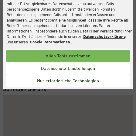
mit der EU vergleichbares Datenschutzniveau aufweisen. Falls
Ernsting's family
personenbezogene Daten dorthin übermittelt werden, könnten
Behörden diese gegebenenfalls unter Umständen erfassen und
Hans-Hayder-Straße 2, 93059 Regensburg
analysieren. Es besteht somit eine Möglichkeit, dass sie Ihre Rechte als
Betroffener dahingehend nicht durchsetzen könnten. Weitere
Informationen - insbesondere auch zu den Details der Verarbeitung Ihrer
Daten in Drittländern - finden sie in unserer
Datenschutzerklärung
Geschlossen
Aktuell:
und unseren
Cookie Informationen
.
Allen Tools zustimmen
Service Hotline
+49 (0) 2546 / 98 999 98
Datenschutz-Einstellungen
Montag bis Freitag 8-18 Uhr
Nur erforderliche Technologien
So finden Sie uns