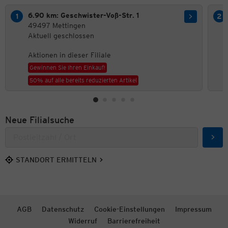
6.90 km: Geschwister-Voß-Str. 1
49497 Mettingen
Aktuell geschlossen
Aktionen in dieser Filiale
Gewinnen Sie Ihren Einkauf!
50% auf alle bereits reduzierten Artikel
Neue Filialsuche
Such
STANDORT ERMITTELN
AGB
Datenschutz
Cookie-Einstellungen
Impressum
Widerruf
Barrierefreiheit