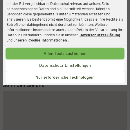
mit der EU vergleichbares Datenschutzniveau aufweisen. Falls
Ernsting's family
personenbezogene Daten dorthin übermittelt werden, könnten
Behörden diese gegebenenfalls unter Umständen erfassen und
Wulferkamp 3, 49509 Recke
analysieren. Es besteht somit eine Möglichkeit, dass sie Ihre Rechte als
Betroffener dahingehend nicht durchsetzen könnten. Weitere
Informationen - insbesondere auch zu den Details der Verarbeitung Ihrer
Daten in Drittländern - finden sie in unserer
Datenschutzerklärung
Geschlossen
Aktuell:
und unseren
Cookie Informationen
.
Allen Tools zustimmen
Service Hotline
+49 (0) 2546 / 98 999 98
Datenschutz-Einstellungen
Montag bis Freitag 8-18 Uhr
Nur erforderliche Technologien
So finden Sie uns