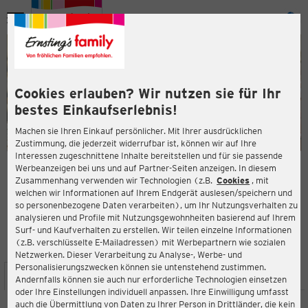
Menü
ießen
ießen
Cookies erlauben? Wir nutzen sie für Ihr
bestes Einkaufserlebnis!
Machen sie Ihren Einkauf persönlicher. Mit Ihrer ausdrücklichen
Zustimmung, die jederzeit widerrufbar ist, können wir auf Ihre
Interessen zugeschnittene Inhalte bereitstellen und für sie passende
en
Werbeanzeigen bei uns und auf Partner-Seiten anzeigen. In diesem
Zusammenhang verwenden wir Technologien (z.B.
Cookies
, mit
ERNSTING'S FAMILY FILIALE
welchen wir Informationen auf Ihrem Endgerät auslesen/speichern und
Wulferkamp 3
so personenbezogene Daten verarbeiten), um Ihr Nutzungsverhalten zu
49509 Recke
analysieren und Profile mit Nutzungsgewohnheiten basierend auf Ihrem
Surf- und Kaufverhalten zu erstellen. Wir teilen einzelne Informationen
(z.B. verschlüsselte E-Mailadressen) mit Werbepartnern wie sozialen
4,0
ießen
Bewertung:
Netzwerken. Dieser Verarbeitung zu Analyse-, Werbe- und
Personalisierungszwecken können sie untenstehend zustimmen.
STANDORT
SERVICES
SORTIMENT
AKTIONEN
Andernfalls können sie auch nur erforderliche Technologien einsetzen
oder Ihre Einstellungen individuell anpassen. Ihre Einwilligung umfasst
auch die Übermittlung von Daten zu Ihrer Person in Drittländer, die kein