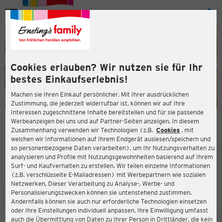
Menü
ießen
ießen
Cookies erlauben? Wir nutzen sie für Ihr
bestes Einkaufserlebnis!
Machen sie Ihren Einkauf persönlicher. Mit Ihrer ausdrücklichen
Zustimmung, die jederzeit widerrufbar ist, können wir auf Ihre
Interessen zugeschnittene Inhalte bereitstellen und für sie passende
en
Werbeanzeigen bei uns und auf Partner-Seiten anzeigen. In diesem
Zusammenhang verwenden wir Technologien (z.B.
Cookies
, mit
ERNSTING'S FAMILY FILIALE
welchen wir Informationen auf Ihrem Endgerät auslesen/speichern und
Marktplatz 19-20
so personenbezogene Daten verarbeiten), um Ihr Nutzungsverhalten zu
40878 Ratingen
analysieren und Profile mit Nutzungsgewohnheiten basierend auf Ihrem
Surf- und Kaufverhalten zu erstellen. Wir teilen einzelne Informationen
(z.B. verschlüsselte E-Mailadressen) mit Werbepartnern wie sozialen
3,9
ießen
Bewertung:
Netzwerken. Dieser Verarbeitung zu Analyse-, Werbe- und
Personalisierungszwecken können sie untenstehend zustimmen.
STANDORT
SERVICES
SORTIMENT
AKTIONEN
Andernfalls können sie auch nur erforderliche Technologien einsetzen
oder Ihre Einstellungen individuell anpassen. Ihre Einwilligung umfasst
auch die Übermittlung von Daten zu Ihrer Person in Drittländer, die kein