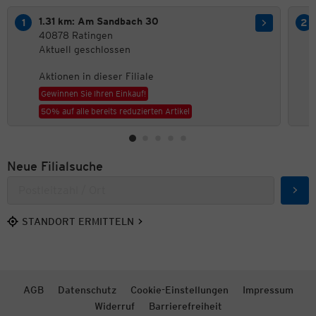
1.31 km: Am Sandbach 30
40878 Ratingen
Aktuell geschlossen
Aktionen in dieser Filiale
Gewinnen Sie Ihren Einkauf!
50% auf alle bereits reduzierten Artikel
Neue Filialsuche
Such
STANDORT ERMITTELN
AGB
Datenschutz
Cookie-Einstellungen
Impressum
Widerruf
Barrierefreiheit