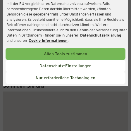
mit der EU vergleichbares Datenschutzniveau aufweisen. Falls
Ernsting's family
personenbezogene Daten dorthin übermittelt werden, könnten
Behörden diese gegebenenfalls unter Umständen erfassen und
Marktplatz 19-20, 40878 Ratingen
analysieren. Es besteht somit eine Möglichkeit, dass sie Ihre Rechte als
Betroffener dahingehend nicht durchsetzen könnten. Weitere
Informationen - insbesondere auch zu den Details der Verarbeitung Ihrer
Daten in Drittländern - finden sie in unserer
Datenschutzerklärung
Geschlossen
Aktuell:
und unseren
Cookie Informationen
.
Allen Tools zustimmen
Service Hotline
+49 (0) 2546 / 98 999 98
Datenschutz-Einstellungen
Montag bis Freitag 8-18 Uhr
Nur erforderliche Technologien
So finden Sie uns