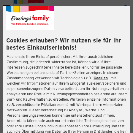
Menü
ießen
ießen
Cookies erlauben? Wir nutzen sie für Ihr
bestes Einkaufserlebnis!
Machen sie Ihren Einkauf persönlicher. Mit Ihrer ausdrücklichen
Zustimmung, die jederzeit widerrufbar ist, können wir auf Ihre
Interessen zugeschnittene Inhalte bereitstellen und für sie passende
en
Werbeanzeigen bei uns und auf Partner-Seiten anzeigen. In diesem
Zusammenhang verwenden wir Technologien (z.B.
Cookies
, mit
ERNSTING'S FAMILY FILIALE
welchen wir Informationen auf Ihrem Endgerät auslesen/speichern und
An der Hoffnung 125
so personenbezogene Daten verarbeiten), um Ihr Nutzungsverhalten zu
40885 Ratingen
analysieren und Profile mit Nutzungsgewohnheiten basierend auf Ihrem
Surf- und Kaufverhalten zu erstellen. Wir teilen einzelne Informationen
(z.B. verschlüsselte E-Mailadressen) mit Werbepartnern wie sozialen
4,6
ießen
Bewertung:
Netzwerken. Dieser Verarbeitung zu Analyse-, Werbe- und
Personalisierungszwecken können sie untenstehend zustimmen.
STANDORT
SERVICES
SORTIMENT
AKTIONEN
Andernfalls können sie auch nur erforderliche Technologien einsetzen
oder Ihre Einstellungen individuell anpassen. Ihre Einwilligung umfasst
auch die Übermittlung von Daten zu Ihrer Person in Drittländer, die kein