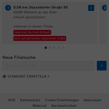
5.08 km: Düsseldorfer Straße 55
45481 Mülheim an der Ruhr
Aktuell geschlossen
Aktionen in dieser Filiale
Gewinnen Sie Ihren Einkauf!
50% auf alle bereits reduzierten Artikel
Neue Filialsuche
Such
STANDORT ERMITTELN
AGB
Datenschutz
Cookie-Einstellungen
Impressum
Widerruf
Barrierefreiheit