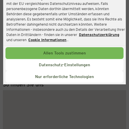
mit der EU vergleichbares Datenschutzniveau aufweisen. Falls
Ernsting's family
personenbezogene Daten dorthin übermittelt werden, könnten
Behörden diese gegebenenfalls unter Umständen erfassen und
An der Hoffnung 125, 40885 Ratingen
analysieren. Es besteht somit eine Möglichkeit, dass sie Ihre Rechte als
Betroffener dahingehend nicht durchsetzen könnten. Weitere
Informationen - insbesondere auch zu den Details der Verarbeitung Ihrer
Daten in Drittländern - finden sie in unserer
Datenschutzerklärung
Geschlossen
Aktuell:
und unseren
Cookie Informationen
.
Allen Tools zustimmen
Service Hotline
+49 (0) 2546 / 98 999 98
Datenschutz-Einstellungen
Montag bis Freitag 8-18 Uhr
Nur erforderliche Technologien
So finden Sie uns