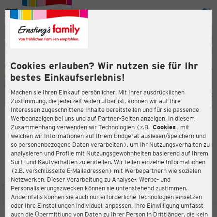
Menü
ießen
ießen
Cookies erlauben? Wir nutzen sie für Ihr
bestes Einkaufserlebnis!
Machen sie Ihren Einkauf persönlicher. Mit Ihrer ausdrücklichen
Zustimmung, die jederzeit widerrufbar ist, können wir auf Ihre
Interessen zugeschnittene Inhalte bereitstellen und für sie passende
en
Werbeanzeigen bei uns und auf Partner-Seiten anzeigen. In diesem
Zusammenhang verwenden wir Technologien (z.B.
Cookies
, mit
ERNSTING'S FAMILY FILIALE
welchen wir Informationen auf Ihrem Endgerät auslesen/speichern und
Klein Kienitzer Straße 2
so personenbezogene Daten verarbeiten), um Ihr Nutzungsverhalten zu
15834 Rangsdorf
analysieren und Profile mit Nutzungsgewohnheiten basierend auf Ihrem
Surf- und Kaufverhalten zu erstellen. Wir teilen einzelne Informationen
(z.B. verschlüsselte E-Mailadressen) mit Werbepartnern wie sozialen
3,8
ießen
Bewertung:
Netzwerken. Dieser Verarbeitung zu Analyse-, Werbe- und
Personalisierungszwecken können sie untenstehend zustimmen.
STANDORT
SERVICES
SORTIMENT
AKTIONEN
Andernfalls können sie auch nur erforderliche Technologien einsetzen
oder Ihre Einstellungen individuell anpassen. Ihre Einwilligung umfasst
auch die Übermittlung von Daten zu Ihrer Person in Drittländer, die kein