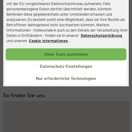
mit der EU vergleichbares Datenschutzniveau aufweisen. Falls
Ernsting's family
personenbezogene Daten dorthin übermittelt werden, könnten
Behörden diese gegebenenfalls unter Umständen erfassen und
Klein Kienitzer Straße 2, 15834 Rangsdorf
analysieren. Es besteht somit eine Möglichkeit, dass sie Ihre Rechte als
Betroffener dahingehend nicht durchsetzen könnten. Weitere
Informationen - insbesondere auch zu den Details der Verarbeitung Ihrer
Daten in Drittländern - finden sie in unserer
Datenschutzerklärung
Geöffnet
Aktuell:
und unseren
Cookie Informationen
.
Öffnungszeiten heute:
09:00 - 20:00
Allen Tools zustimmen
Service Hotline
Datenschutz-Einstellungen
+49 (0) 2546 / 98 999 98
Nur erforderliche Technologien
Montag bis Freitag 8-18 Uhr
So finden Sie uns