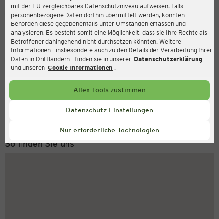
mit der EU vergleichbares Datenschutzniveau aufweisen. Falls
Ernsting's family
personenbezogene Daten dorthin übermittelt werden, könnten
Behörden diese gegebenenfalls unter Umständen erfassen und
Venloer Straße 108/110, 50259 Pulheim
analysieren. Es besteht somit eine Möglichkeit, dass sie Ihre Rechte als
Betroffener dahingehend nicht durchsetzen könnten. Weitere
Informationen - insbesondere auch zu den Details der Verarbeitung Ihrer
Daten in Drittländern - finden sie in unserer
Datenschutzerklärung
Geschlossen
Aktuell:
und unseren
Cookie Informationen
.
Allen Tools zustimmen
Service Hotline
+49 (0) 2546 / 98 999 98
Datenschutz-Einstellungen
Montag bis Freitag 8-18 Uhr
Nur erforderliche Technologien
So finden Sie uns