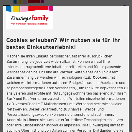
Menü
ießen
ießen
Cookies erlauben? Wir nutzen sie für Ihr
bestes Einkaufserlebnis!
Machen sie Ihren Einkauf persönlicher. Mit Ihrer ausdrücklichen
Zustimmung, die jederzeit widerrufbar ist, können wir auf Ihre
Interessen zugeschnittene Inhalte bereitstellen und für sie passende
en
Werbeanzeigen bei uns und auf Partner-Seiten anzeigen. In diesem
Zusammenhang verwenden wir Technologien (z.B.
Cookies
, mit
ERNSTING'S FAMILY FILIALE
welchen wir Informationen auf Ihrem Endgerät auslesen/speichern und
Venloer Straße 108/110
so personenbezogene Daten verarbeiten), um Ihr Nutzungsverhalten zu
50259 Pulheim
analysieren und Profile mit Nutzungsgewohnheiten basierend auf Ihrem
Surf- und Kaufverhalten zu erstellen. Wir teilen einzelne Informationen
(z.B. verschlüsselte E-Mailadressen) mit Werbepartnern wie sozialen
4,1
ießen
Bewertung:
Netzwerken. Dieser Verarbeitung zu Analyse-, Werbe- und
Personalisierungszwecken können sie untenstehend zustimmen.
STANDORT
SERVICES
SORTIMENT
AKTIONEN
Andernfalls können sie auch nur erforderliche Technologien einsetzen
oder Ihre Einstellungen individuell anpassen. Ihre Einwilligung umfasst
auch die Übermittlung von Daten zu Ihrer Person in Drittländer, die kein