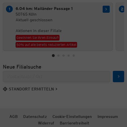
6.04 km: Mailänder Passage 1
50765 Köln
Aktuell geschlossen
Aktionen in dieser Filiale
Gewinnen Sie Ihren Einkauf!
50% auf alle bereits reduzierten Artikel
Neue Filialsuche
Such
STANDORT ERMITTELN
AGB
Datenschutz
Cookie-Einstellungen
Impressum
Widerruf
Barrierefreiheit