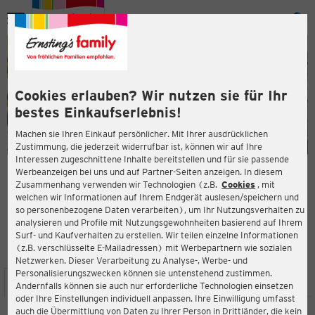
Menü
ießen
ießen
Cookies erlauben? Wir nutzen sie für Ihr
bestes Einkaufserlebnis!
Machen sie Ihren Einkauf persönlicher. Mit Ihrer ausdrücklichen
Zustimmung, die jederzeit widerrufbar ist, können wir auf Ihre
Interessen zugeschnittene Inhalte bereitstellen und für sie passende
en
Werbeanzeigen bei uns und auf Partner-Seiten anzeigen. In diesem
Zusammenhang verwenden wir Technologien (z.B.
Cookies
, mit
ERNSTING'S FAMILY FILIALE
welchen wir Informationen auf Ihrem Endgerät auslesen/speichern und
Breite Straße 25-27
so personenbezogene Daten verarbeiten), um Ihr Nutzungsverhalten zu
14471 Potsdam
analysieren und Profile mit Nutzungsgewohnheiten basierend auf Ihrem
Surf- und Kaufverhalten zu erstellen. Wir teilen einzelne Informationen
(z.B. verschlüsselte E-Mailadressen) mit Werbepartnern wie sozialen
3,8
ießen
Bewertung:
Netzwerken. Dieser Verarbeitung zu Analyse-, Werbe- und
Personalisierungszwecken können sie untenstehend zustimmen.
STANDORT
SERVICES
SORTIMENT
AKTIONEN
Andernfalls können sie auch nur erforderliche Technologien einsetzen
oder Ihre Einstellungen individuell anpassen. Ihre Einwilligung umfasst
auch die Übermittlung von Daten zu Ihrer Person in Drittländer, die kein