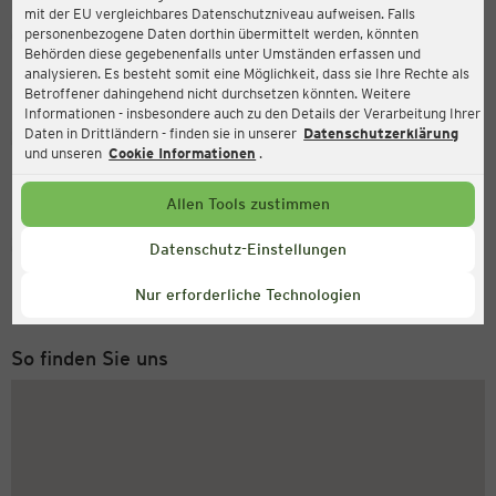
mit der EU vergleichbares Datenschutzniveau aufweisen. Falls
Ernsting's family
personenbezogene Daten dorthin übermittelt werden, könnten
Behörden diese gegebenenfalls unter Umständen erfassen und
Breite Straße 25-27, 14471 Potsdam
analysieren. Es besteht somit eine Möglichkeit, dass sie Ihre Rechte als
Betroffener dahingehend nicht durchsetzen könnten. Weitere
Informationen - insbesondere auch zu den Details der Verarbeitung Ihrer
Daten in Drittländern - finden sie in unserer
Datenschutzerklärung
Geöffnet
Aktuell:
und unseren
Cookie Informationen
.
Öffnungszeiten heute:
09:00 - 19:00
Allen Tools zustimmen
Service Hotline
Datenschutz-Einstellungen
+49 (0) 2546 / 98 999 98
Nur erforderliche Technologien
Montag bis Freitag 8-18 Uhr
So finden Sie uns