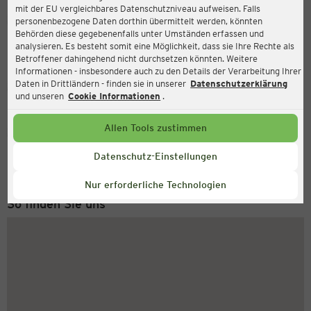
mit der EU vergleichbares Datenschutzniveau aufweisen. Falls
Ernsting's family
personenbezogene Daten dorthin übermittelt werden, könnten
Behörden diese gegebenenfalls unter Umständen erfassen und
Babelsberger Straße 16, 14473 Potsdam
analysieren. Es besteht somit eine Möglichkeit, dass sie Ihre Rechte als
Betroffener dahingehend nicht durchsetzen könnten. Weitere
Informationen - insbesondere auch zu den Details der Verarbeitung Ihrer
Daten in Drittländern - finden sie in unserer
Datenschutzerklärung
Geschlossen
Aktuell:
und unseren
Cookie Informationen
.
Allen Tools zustimmen
Service Hotline
+49 (0) 2546 / 98 999 98
Datenschutz-Einstellungen
Montag bis Freitag 8-18 Uhr
Nur erforderliche Technologien
So finden Sie uns