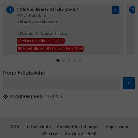
1.48 km: Breite Straße 25-27
14471 Potsdam
Aktuell geschlossen
Aktionen in dieser Filiale
Gewinnen Sie Ihren Einkauf!
50% auf alle bereits reduzierten Artikel
Neue Filialsuche
Such
STANDORT ERMITTELN
AGB
Datenschutz
Cookie-Einstellungen
Impressum
Widerruf
Barrierefreiheit