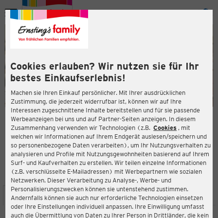
Menü
ießen
ießen
Cookies erlauben? Wir nutzen sie für Ihr
bestes Einkaufserlebnis!
Machen sie Ihren Einkauf persönlicher. Mit Ihrer ausdrücklichen
Zustimmung, die jederzeit widerrufbar ist, können wir auf Ihre
Interessen zugeschnittene Inhalte bereitstellen und für sie passende
en
Werbeanzeigen bei uns und auf Partner-Seiten anzeigen. In diesem
Zusammenhang verwenden wir Technologien (z.B.
Cookies
, mit
ERNSTING'S FAMILY FILIALE
welchen wir Informationen auf Ihrem Endgerät auslesen/speichern und
Babelsberger Straße 16
so personenbezogene Daten verarbeiten), um Ihr Nutzungsverhalten zu
14473 Potsdam
analysieren und Profile mit Nutzungsgewohnheiten basierend auf Ihrem
Surf- und Kaufverhalten zu erstellen. Wir teilen einzelne Informationen
(z.B. verschlüsselte E-Mailadressen) mit Werbepartnern wie sozialen
3,9
ießen
Bewertung:
Netzwerken. Dieser Verarbeitung zu Analyse-, Werbe- und
Personalisierungszwecken können sie untenstehend zustimmen.
STANDORT
SERVICES
SORTIMENT
AKTIONEN
Andernfalls können sie auch nur erforderliche Technologien einsetzen
oder Ihre Einstellungen individuell anpassen. Ihre Einwilligung umfasst
auch die Übermittlung von Daten zu Ihrer Person in Drittländer, die kein