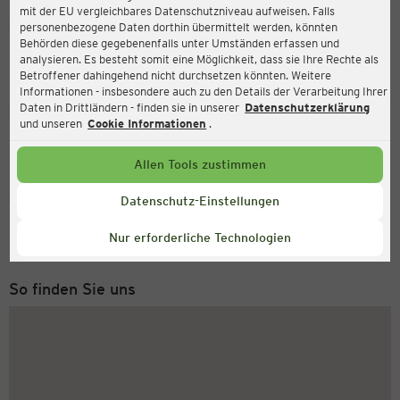
mit der EU vergleichbares Datenschutzniveau aufweisen. Falls
Ernsting's family
personenbezogene Daten dorthin übermittelt werden, könnten
Behörden diese gegebenenfalls unter Umständen erfassen und
Flurweg 11, 32457 Porta Westfalica
analysieren. Es besteht somit eine Möglichkeit, dass sie Ihre Rechte als
Betroffener dahingehend nicht durchsetzen könnten. Weitere
Informationen - insbesondere auch zu den Details der Verarbeitung Ihrer
Daten in Drittländern - finden sie in unserer
Datenschutzerklärung
Geöffnet
Aktuell:
und unseren
Cookie Informationen
.
Öffnungszeiten heute:
09:00 - 19:00
Allen Tools zustimmen
Service Hotline
Datenschutz-Einstellungen
+49 (0) 2546 / 98 999 98
Nur erforderliche Technologien
Montag bis Freitag 8-18 Uhr
So finden Sie uns