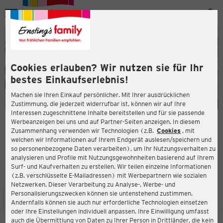
Menü
ießen
ießen
Cookies erlauben? Wir nutzen sie für Ihr
bestes Einkaufserlebnis!
Machen sie Ihren Einkauf persönlicher. Mit Ihrer ausdrücklichen
Zustimmung, die jederzeit widerrufbar ist, können wir auf Ihre
Interessen zugeschnittene Inhalte bereitstellen und für sie passende
en
Werbeanzeigen bei uns und auf Partner-Seiten anzeigen. In diesem
Zusammenhang verwenden wir Technologien (z.B.
Cookies
, mit
ERNSTING'S FAMILY FILIALE
welchen wir Informationen auf Ihrem Endgerät auslesen/speichern und
Flurweg 11
so personenbezogene Daten verarbeiten), um Ihr Nutzungsverhalten zu
32457 Porta Westfalica
analysieren und Profile mit Nutzungsgewohnheiten basierend auf Ihrem
Surf- und Kaufverhalten zu erstellen. Wir teilen einzelne Informationen
(z.B. verschlüsselte E-Mailadressen) mit Werbepartnern wie sozialen
4,2
ießen
Bewertung:
Netzwerken. Dieser Verarbeitung zu Analyse-, Werbe- und
Personalisierungszwecken können sie untenstehend zustimmen.
STANDORT
SERVICES
SORTIMENT
AKTIONEN
Andernfalls können sie auch nur erforderliche Technologien einsetzen
oder Ihre Einstellungen individuell anpassen. Ihre Einwilligung umfasst
auch die Übermittlung von Daten zu Ihrer Person in Drittländer, die kein