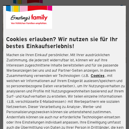
Menü
ießen
ießen
Cookies erlauben? Wir nutzen sie für Ihr
bestes Einkaufserlebnis!
Machen sie Ihren Einkauf persönlicher. Mit Ihrer ausdrücklichen
Zustimmung, die jederzeit widerrufbar ist, können wir auf Ihre
Interessen zugeschnittene Inhalte bereitstellen und für sie passende
en
Werbeanzeigen bei uns und auf Partner-Seiten anzeigen. In diesem
Zusammenhang verwenden wir Technologien (z.B.
Cookies
, mit
ERNSTING'S FAMILY FILIALE
welchen wir Informationen auf Ihrem Endgerät auslesen/speichern und
Lange Straße 10
so personenbezogene Daten verarbeiten), um Ihr Nutzungsverhalten zu
24306 Plön
analysieren und Profile mit Nutzungsgewohnheiten basierend auf Ihrem
Surf- und Kaufverhalten zu erstellen. Wir teilen einzelne Informationen
(z.B. verschlüsselte E-Mailadressen) mit Werbepartnern wie sozialen
3,8
ießen
Bewertung:
Netzwerken. Dieser Verarbeitung zu Analyse-, Werbe- und
Personalisierungszwecken können sie untenstehend zustimmen.
STANDORT
SERVICES
SORTIMENT
AKTIONEN
Andernfalls können sie auch nur erforderliche Technologien einsetzen
oder Ihre Einstellungen individuell anpassen. Ihre Einwilligung umfasst
auch die Übermittlung von Daten zu Ihrer Person in Drittländer, die kein