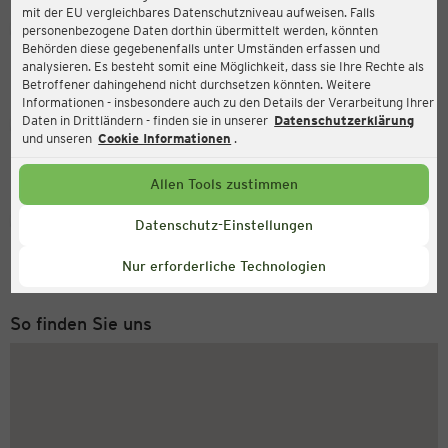
mit der EU vergleichbares Datenschutzniveau aufweisen. Falls
Ernsting's family
personenbezogene Daten dorthin übermittelt werden, könnten
Behörden diese gegebenenfalls unter Umständen erfassen und
Lange Straße 10, 24306 Plön
analysieren. Es besteht somit eine Möglichkeit, dass sie Ihre Rechte als
Betroffener dahingehend nicht durchsetzen könnten. Weitere
Informationen - insbesondere auch zu den Details der Verarbeitung Ihrer
Daten in Drittländern - finden sie in unserer
Datenschutzerklärung
Geöffnet
Aktuell:
und unseren
Cookie Informationen
.
Öffnungszeiten heute:
09:00 - 18:00
Allen Tools zustimmen
Service Hotline
Datenschutz-Einstellungen
+49 (0) 2546 / 98 999 98
Nur erforderliche Technologien
Montag bis Freitag 8-18 Uhr
So finden Sie uns