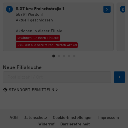
9.27 km: Freiheitstraße 1
58791 Werdohl
Aktuell geschlossen
Aktionen in dieser Filiale
Gewinnen Sie Ihren Einkauf!
50% auf alle bereits reduzierten Artikel
Neue Filialsuche
Such
STANDORT ERMITTELN
AGB
Datenschutz
Cookie-Einstellungen
Impressum
Widerruf
Barrierefreiheit