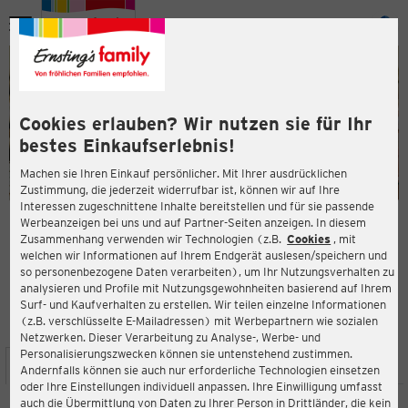
Menü
ießen
ießen
Cookies erlauben? Wir nutzen sie für Ihr
bestes Einkaufserlebnis!
Machen sie Ihren Einkauf persönlicher. Mit Ihrer ausdrücklichen
Zustimmung, die jederzeit widerrufbar ist, können wir auf Ihre
Interessen zugeschnittene Inhalte bereitstellen und für sie passende
en
Werbeanzeigen bei uns und auf Partner-Seiten anzeigen. In diesem
Zusammenhang verwenden wir Technologien (z.B.
Cookies
, mit
ERNSTING'S FAMILY FILIALE
welchen wir Informationen auf Ihrem Endgerät auslesen/speichern und
Umlauf 4
so personenbezogene Daten verarbeiten), um Ihr Nutzungsverhalten zu
58840 Plettenberg
analysieren und Profile mit Nutzungsgewohnheiten basierend auf Ihrem
Surf- und Kaufverhalten zu erstellen. Wir teilen einzelne Informationen
(z.B. verschlüsselte E-Mailadressen) mit Werbepartnern wie sozialen
4,4
ießen
Bewertung:
Netzwerken. Dieser Verarbeitung zu Analyse-, Werbe- und
Personalisierungszwecken können sie untenstehend zustimmen.
STANDORT
SERVICES
SORTIMENT
AKTIONEN
Andernfalls können sie auch nur erforderliche Technologien einsetzen
oder Ihre Einstellungen individuell anpassen. Ihre Einwilligung umfasst
auch die Übermittlung von Daten zu Ihrer Person in Drittländer, die kein