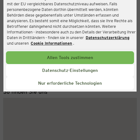
mit der EU vergleichbares Datenschutzniveau aufweisen. Falls
Ernsting's family
personenbezogene Daten dorthin übermittelt werden, könnten
Behörden diese gegebenenfalls unter Umständen erfassen und
Umlauf 4, 58840 Plettenberg
analysieren. Es besteht somit eine Möglichkeit, dass sie Ihre Rechte als
Betroffener dahingehend nicht durchsetzen könnten. Weitere
Informationen - insbesondere auch zu den Details der Verarbeitung Ihrer
Daten in Drittländern - finden sie in unserer
Datenschutzerklärung
Geschlossen
Aktuell:
und unseren
Cookie Informationen
.
Allen Tools zustimmen
Service Hotline
+49 (0) 2546 / 98 999 98
Datenschutz-Einstellungen
Montag bis Freitag 8-18 Uhr
Nur erforderliche Technologien
So finden Sie uns