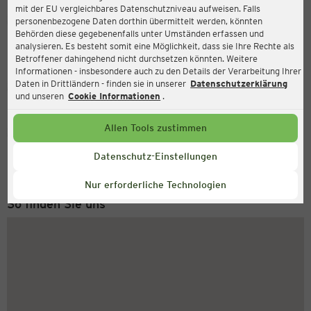
mit der EU vergleichbares Datenschutzniveau aufweisen. Falls
Ernsting's family
personenbezogene Daten dorthin übermittelt werden, könnten
Behörden diese gegebenenfalls unter Umständen erfassen und
Marktstraße 30, 19395 Plau am See
analysieren. Es besteht somit eine Möglichkeit, dass sie Ihre Rechte als
Betroffener dahingehend nicht durchsetzen könnten. Weitere
Informationen - insbesondere auch zu den Details der Verarbeitung Ihrer
Daten in Drittländern - finden sie in unserer
Datenschutzerklärung
Geschlossen
Aktuell:
und unseren
Cookie Informationen
.
Allen Tools zustimmen
Service Hotline
+49 (0) 2546 / 98 999 98
Datenschutz-Einstellungen
Montag bis Freitag 8-18 Uhr
Nur erforderliche Technologien
So finden Sie uns