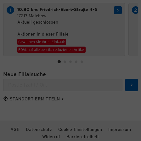
10.80 km: Friedrich-Ebert-Straße 4-6
17213 Malchow
Aktuell geschlossen
Aktionen in dieser Filiale
Gewinnen Sie Ihren Einkauf!
50% auf alle bereits reduzierten Artikel
Neue Filialsuche
Such
STANDORT ERMITTELN
AGB
Datenschutz
Cookie-Einstellungen
Impressum
Widerruf
Barrierefreiheit