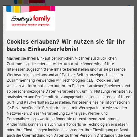
Menü
ießen
ießen
Cookies erlauben? Wir nutzen sie für Ihr
bestes Einkaufserlebnis!
Machen sie Ihren Einkauf persönlicher. Mit Ihrer ausdrücklichen
Zustimmung, die jederzeit widerrufbar ist, können wir auf Ihre
Interessen zugeschnittene Inhalte bereitstellen und für sie passende
en
Werbeanzeigen bei uns und auf Partner-Seiten anzeigen. In diesem
Zusammenhang verwenden wir Technologien (z.B.
Cookies
, mit
ERNSTING'S FAMILY FILIALE
welchen wir Informationen auf Ihrem Endgerät auslesen/speichern und
Marktstraße 30
so personenbezogene Daten verarbeiten), um Ihr Nutzungsverhalten zu
19395 Plau am See
analysieren und Profile mit Nutzungsgewohnheiten basierend auf Ihrem
Surf- und Kaufverhalten zu erstellen. Wir teilen einzelne Informationen
(z.B. verschlüsselte E-Mailadressen) mit Werbepartnern wie sozialen
4,0
ießen
Bewertung:
Netzwerken. Dieser Verarbeitung zu Analyse-, Werbe- und
Personalisierungszwecken können sie untenstehend zustimmen.
STANDORT
SERVICES
SORTIMENT
AKTIONEN
Andernfalls können sie auch nur erforderliche Technologien einsetzen
oder Ihre Einstellungen individuell anpassen. Ihre Einwilligung umfasst
auch die Übermittlung von Daten zu Ihrer Person in Drittländer, die kein