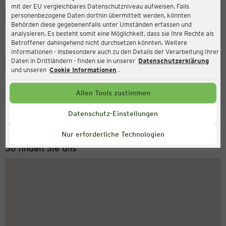
mit der EU vergleichbares Datenschutzniveau aufweisen. Falls
Ernsting's family
personenbezogene Daten dorthin übermittelt werden, könnten
Behörden diese gegebenenfalls unter Umständen erfassen und
Hauptstraße 25, 66953 Pirmasens
analysieren. Es besteht somit eine Möglichkeit, dass sie Ihre Rechte als
Betroffener dahingehend nicht durchsetzen könnten. Weitere
Informationen - insbesondere auch zu den Details der Verarbeitung Ihrer
Daten in Drittländern - finden sie in unserer
Datenschutzerklärung
Geschlossen
Aktuell:
und unseren
Cookie Informationen
.
Allen Tools zustimmen
Service Hotline
+49 (0) 2546 / 98 999 98
Datenschutz-Einstellungen
Montag bis Freitag 8-18 Uhr
Nur erforderliche Technologien
So finden Sie uns