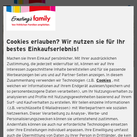
Menü
ießen
ießen
Cookies erlauben? Wir nutzen sie für Ihr
bestes Einkaufserlebnis!
Machen sie Ihren Einkauf persönlicher. Mit Ihrer ausdrücklichen
Zustimmung, die jederzeit widerrufbar ist, können wir auf Ihre
Interessen zugeschnittene Inhalte bereitstellen und für sie passende
en
Werbeanzeigen bei uns und auf Partner-Seiten anzeigen. In diesem
Zusammenhang verwenden wir Technologien (z.B.
Cookies
, mit
ERNSTING'S FAMILY FILIALE
welchen wir Informationen auf Ihrem Endgerät auslesen/speichern und
Hauptstraße 25
so personenbezogene Daten verarbeiten), um Ihr Nutzungsverhalten zu
66953 Pirmasens
analysieren und Profile mit Nutzungsgewohnheiten basierend auf Ihrem
Surf- und Kaufverhalten zu erstellen. Wir teilen einzelne Informationen
(z.B. verschlüsselte E-Mailadressen) mit Werbepartnern wie sozialen
4,3
ießen
Bewertung:
Netzwerken. Dieser Verarbeitung zu Analyse-, Werbe- und
Personalisierungszwecken können sie untenstehend zustimmen.
STANDORT
SERVICES
SORTIMENT
AKTIONEN
Andernfalls können sie auch nur erforderliche Technologien einsetzen
oder Ihre Einstellungen individuell anpassen. Ihre Einwilligung umfasst
auch die Übermittlung von Daten zu Ihrer Person in Drittländer, die kein