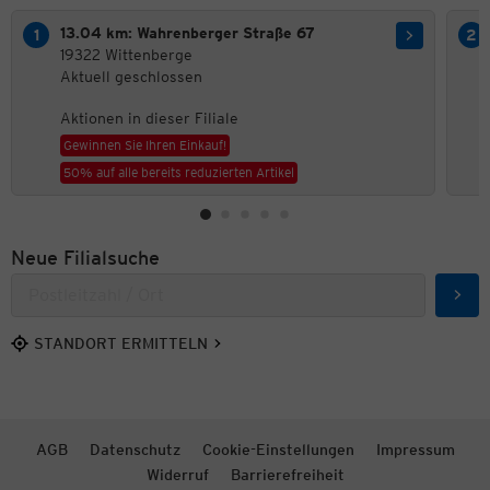
13.04 km: Wahrenberger Straße 67
19322 Wittenberge
Aktuell geschlossen
Aktionen in dieser Filiale
Gewinnen Sie Ihren Einkauf!
50% auf alle bereits reduzierten Artikel
Neue Filialsuche
Such
STANDORT ERMITTELN
AGB
Datenschutz
Cookie-Einstellungen
Impressum
Widerruf
Barrierefreiheit