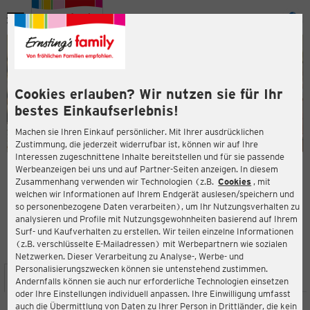
Menü
ießen
ießen
Cookies erlauben? Wir nutzen sie für Ihr
bestes Einkaufserlebnis!
Machen sie Ihren Einkauf persönlicher. Mit Ihrer ausdrücklichen
Zustimmung, die jederzeit widerrufbar ist, können wir auf Ihre
Interessen zugeschnittene Inhalte bereitstellen und für sie passende
en
Werbeanzeigen bei uns und auf Partner-Seiten anzeigen. In diesem
Zusammenhang verwenden wir Technologien (z.B.
Cookies
, mit
ERNSTING'S FAMILY FILIALE
welchen wir Informationen auf Ihrem Endgerät auslesen/speichern und
Schuhmarkt 6
so personenbezogene Daten verarbeiten), um Ihr Nutzungsverhalten zu
19348 Perleberg
analysieren und Profile mit Nutzungsgewohnheiten basierend auf Ihrem
Surf- und Kaufverhalten zu erstellen. Wir teilen einzelne Informationen
(z.B. verschlüsselte E-Mailadressen) mit Werbepartnern wie sozialen
4,6
ießen
Bewertung:
Netzwerken. Dieser Verarbeitung zu Analyse-, Werbe- und
Personalisierungszwecken können sie untenstehend zustimmen.
STANDORT
SERVICES
SORTIMENT
AKTIONEN
Andernfalls können sie auch nur erforderliche Technologien einsetzen
oder Ihre Einstellungen individuell anpassen. Ihre Einwilligung umfasst
auch die Übermittlung von Daten zu Ihrer Person in Drittländer, die kein