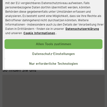
mit der EU vergleichbares Datenschutzniveau aufweisen. Falls
Ernsting's family
personenbezogene Daten dorthin übermittelt werden, könnten
Behörden diese gegebenenfalls unter Umständen erfassen und
Schuhmarkt 6, 19348 Perleberg
analysieren. Es besteht somit eine Möglichkeit, dass sie Ihre Rechte als
Betroffener dahingehend nicht durchsetzen könnten. Weitere
Informationen - insbesondere auch zu den Details der Verarbeitung Ihrer
Daten in Drittländern - finden sie in unserer
Datenschutzerklärung
Geschlossen
Aktuell:
und unseren
Cookie Informationen
.
Allen Tools zustimmen
Service Hotline
+49 (0) 2546 / 98 999 98
Datenschutz-Einstellungen
Montag bis Freitag 8-18 Uhr
Nur erforderliche Technologien
So finden Sie uns