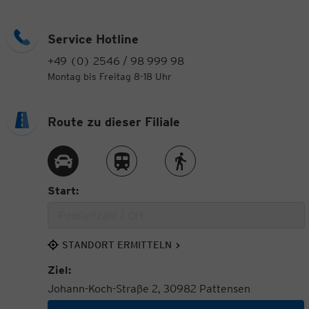
Service Hotline
+49 (0) 2546 / 98 999 98
Montag bis Freitag 8-18 Uhr
Route zu dieser Filiale
Route per Auto
Route per Zug
Route zu Fuß
Start:
STANDORT ERMITTELN
Ziel:
Johann-Koch-Straße 2, 30982 Pattensen