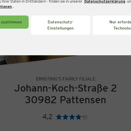
Ihrer Daten in Drittländern - finden sie in unserer
Datenschutzerklärung
un
ationen
.
s zustimmen
Datenschutz-
Nur erforde
Einstellungen
Technolo
ERNSTING'S FAMILY FILIALE
Johann-Koch-Straße 2
30982 Pattensen
4,2
Bewertung: