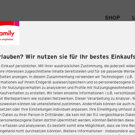
SHOP
rlauben? Wir nutzen sie für Ihr bestes Einkaufs
 Einkauf persönlicher. Mit Ihrer ausdrücklichen Zustimmung, die jederzeit wider
hre Interessen zugeschnittene Inhalte bereitstellen und für sie passende Werb
-Seiten anzeigen. In diesem Zusammenhang verwenden wir Technologien (z.B.
ormationen auf Ihrem Endgerät auslesen/speichern und so personenbezogene 
m Ihr Nutzungsverhalten zu analysieren und Profile mit Nutzungsgewohnheiten 
Kaufverhalten zu erstellen. Wir teilen einzelne Informationen (z.B. verschlüssel
it Werbepartnern wie sozialen Netzwerken. Dieser Verarbeitung zu Analyse-, 
gszwecken können sie untenstehend zustimmen. Andernfalls können sie auch nu
setzen oder Ihre Einstellungen individuell anpassen. Ihre Einwilligung umfasst 
 Daten zu Ihrer Person in Drittländer, die kein mit der EU vergleichbares Dat
s personenbezogene Daten dorthin übermittelt werden, könnten Behörden diese
erfassen und analysieren. Es besteht somit eine Möglichkeit, dass sie Ihre Rec
ngehend nicht durchsetzen könnten. Weitere Informationen - insbesondere auc