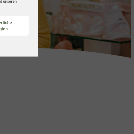
d unseren
rliche
gien