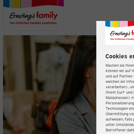
Cookies e
Machen sie Ihren
können wir auf I
und auf Partner
welchen wir Inf
verarbeiten), u
Ihrem Surf- und 
Mailadressen) m
Personalisierun
Technologien ein
Übermittlung von
aufweisen. Fall
unter Umständen 
Betroffener dahi