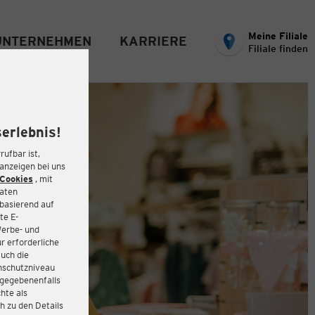
Meine Filiale
UNTERNEHMEN
KARRIERE
Filiale finden
erlebnis!
rufbar ist,
eanzeigen bei uns
Cookies
, mit
Daten
basierend auf
te E-
Werbe- und
r erforderliche
auch die
enschutzniveau
 gegebenenfalls
hte als
h zu den Details