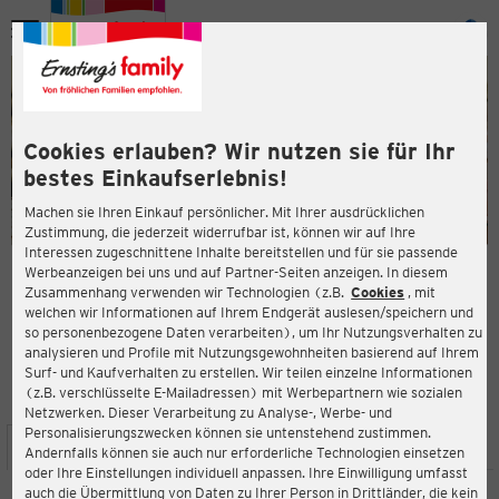
Menü
ießen
ießen
Cookies erlauben? Wir nutzen sie für Ihr
bestes Einkaufserlebnis!
Machen sie Ihren Einkauf persönlicher. Mit Ihrer ausdrücklichen
Zustimmung, die jederzeit widerrufbar ist, können wir auf Ihre
Interessen zugeschnittene Inhalte bereitstellen und für sie passende
en
Werbeanzeigen bei uns und auf Partner-Seiten anzeigen. In diesem
Zusammenhang verwenden wir Technologien (z.B.
Cookies
, mit
ERNSTING'S FAMILY FILIALE
welchen wir Informationen auf Ihrem Endgerät auslesen/speichern und
Blutstraße 13
so personenbezogene Daten verarbeiten), um Ihr Nutzungsverhalten zu
19370 Parchim
analysieren und Profile mit Nutzungsgewohnheiten basierend auf Ihrem
Surf- und Kaufverhalten zu erstellen. Wir teilen einzelne Informationen
(z.B. verschlüsselte E-Mailadressen) mit Werbepartnern wie sozialen
3,7
ießen
Bewertung:
Netzwerken. Dieser Verarbeitung zu Analyse-, Werbe- und
Personalisierungszwecken können sie untenstehend zustimmen.
STANDORT
SERVICES
SORTIMENT
AKTIONEN
Andernfalls können sie auch nur erforderliche Technologien einsetzen
oder Ihre Einstellungen individuell anpassen. Ihre Einwilligung umfasst
auch die Übermittlung von Daten zu Ihrer Person in Drittländer, die kein