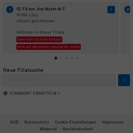
12.73 km: Am Markt 6-7
19386 Lübz
Aktuell geschlossen
Aktionen in dieser Filiale
Gewinnen Sie Ihren Einkauf!
50% auf alle bereits reduzierten Artikel
Neue Filialsuche
Such
STANDORT ERMITTELN
AGB
Datenschutz
Cookie-Einstellungen
Impressum
Widerruf
Barrierefreiheit