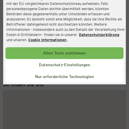
mit der EU vergleichbares Datenschutzniveau aufweisen. Falls
Ernsting's family
personenbezogene Daten dorthin übermittelt werden, könnten
Behörden diese gegebenenfalls unter Umständen erfassen und
Blutstraße 13, 19370 Parchim
analysieren. Es besteht somit eine Möglichkeit, dass sie Ihre Rechte als
Betroffener dahingehend nicht durchsetzen könnten. Weitere
Informationen - insbesondere auch zu den Details der Verarbeitung Ihrer
Daten in Drittländern - finden sie in unserer
Datenschutzerklärung
Geschlossen
Aktuell:
und unseren
Cookie Informationen
.
Allen Tools zustimmen
Service Hotline
+49 (0) 2546 / 98 999 98
Datenschutz-Einstellungen
Montag bis Freitag 8-18 Uhr
Nur erforderliche Technologien
So finden Sie uns