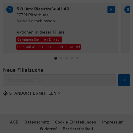
5.81 km: Riesstraße 41-49
27721 Ritterhude
Aktuell geschlossen
Aktionen in dieser Filiale
Gewinnen Sie Ihren Einkauf!
50% auf alle bereits reduzierten Artikel
Neue Filialsuche
Such
STANDORT ERMITTELN
AGB
Datenschutz
Cookie-Einstellungen
Impressum
Widerruf
Barrierefreiheit