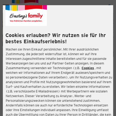
Menü
ießen
ießen
Cookies erlauben? Wir nutzen sie für Ihr
bestes Einkaufserlebnis!
Machen sie Ihren Einkauf persönlicher. Mit Ihrer ausdrücklichen
Zustimmung, die jederzeit widerrufbar ist, können wir auf Ihre
Interessen zugeschnittene Inhalte bereitstellen und für sie passende
en
Werbeanzeigen bei uns und auf Partner-Seiten anzeigen. In diesem
Zusammenhang verwenden wir Technologien (z.B.
Cookies
, mit
ERNSTING'S FAMILY FILIALE
welchen wir Informationen auf Ihrem Endgerät auslesen/speichern und
Kirchenstraße 10a
so personenbezogene Daten verarbeiten), um Ihr Nutzungsverhalten zu
27711 Osterholz-Scharmbeck
analysieren und Profile mit Nutzungsgewohnheiten basierend auf Ihrem
Surf- und Kaufverhalten zu erstellen. Wir teilen einzelne Informationen
(z.B. verschlüsselte E-Mailadressen) mit Werbepartnern wie sozialen
4,4
ießen
Bewertung:
Netzwerken. Dieser Verarbeitung zu Analyse-, Werbe- und
Personalisierungszwecken können sie untenstehend zustimmen.
STANDORT
SERVICES
SORTIMENT
AKTIONEN
Andernfalls können sie auch nur erforderliche Technologien einsetzen
oder Ihre Einstellungen individuell anpassen. Ihre Einwilligung umfasst
auch die Übermittlung von Daten zu Ihrer Person in Drittländer, die kein