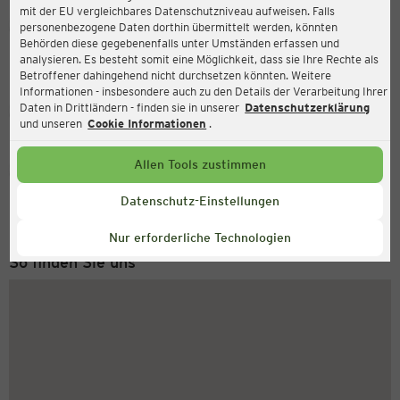
mit der EU vergleichbares Datenschutzniveau aufweisen. Falls
Ernsting's family
personenbezogene Daten dorthin übermittelt werden, könnten
Behörden diese gegebenenfalls unter Umständen erfassen und
Kirchenstraße 10a, 27711 Osterholz-Scharmbeck
analysieren. Es besteht somit eine Möglichkeit, dass sie Ihre Rechte als
Betroffener dahingehend nicht durchsetzen könnten. Weitere
Informationen - insbesondere auch zu den Details der Verarbeitung Ihrer
Daten in Drittländern - finden sie in unserer
Datenschutzerklärung
Geschlossen
Aktuell:
und unseren
Cookie Informationen
.
Allen Tools zustimmen
Service Hotline
+49 (0) 2546 / 98 999 98
Datenschutz-Einstellungen
Montag bis Freitag 8-18 Uhr
Nur erforderliche Technologien
So finden Sie uns