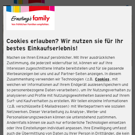
Menü
ießen
ießen
Cookies erlauben? Wir nutzen sie für Ihr
bestes Einkaufserlebnis!
Machen sie Ihren Einkauf persönlicher. Mit Ihrer ausdrücklichen
Zustimmung, die jederzeit widerrufbar ist, können wir auf Ihre
Interessen zugeschnittene Inhalte bereitstellen und für sie passende
en
Werbeanzeigen bei uns und auf Partner-Seiten anzeigen. In diesem
Zusammenhang verwenden wir Technologien (z.B.
Cookies
, mit
ERNSTING'S FAMILY FILIALE
welchen wir Informationen auf Ihrem Endgerät auslesen/speichern und
Lengericher Landstraße 2
so personenbezogene Daten verarbeiten), um Ihr Nutzungsverhalten zu
49078 Osnabrück
analysieren und Profile mit Nutzungsgewohnheiten basierend auf Ihrem
Surf- und Kaufverhalten zu erstellen. Wir teilen einzelne Informationen
(z.B. verschlüsselte E-Mailadressen) mit Werbepartnern wie sozialen
4,1
ießen
Bewertung:
Netzwerken. Dieser Verarbeitung zu Analyse-, Werbe- und
Personalisierungszwecken können sie untenstehend zustimmen.
STANDORT
SERVICES
SORTIMENT
AKTIONEN
Andernfalls können sie auch nur erforderliche Technologien einsetzen
oder Ihre Einstellungen individuell anpassen. Ihre Einwilligung umfasst
auch die Übermittlung von Daten zu Ihrer Person in Drittländer, die kein