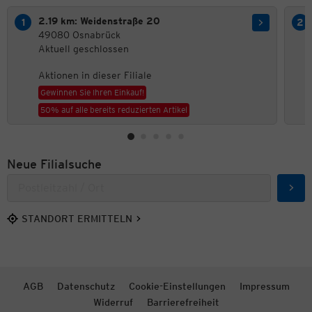
2.19 km: Weidenstraße 20
49080 Osnabrück
Aktuell geschlossen
Aktionen in dieser Filiale
Gewinnen Sie Ihren Einkauf!
50% auf alle bereits reduzierten Artikel
Neue Filialsuche
Such
STANDORT ERMITTELN
AGB
Datenschutz
Cookie-Einstellungen
Impressum
Widerruf
Barrierefreiheit