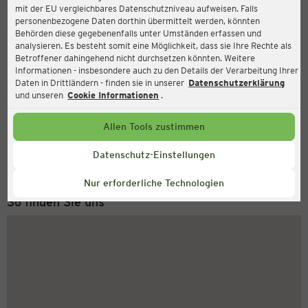
mit der EU vergleichbares Datenschutzniveau aufweisen. Falls
Ernsting's family
personenbezogene Daten dorthin übermittelt werden, könnten
Behörden diese gegebenenfalls unter Umständen erfassen und
Lengericher Landstraße 2, 49078 Osnabrück
analysieren. Es besteht somit eine Möglichkeit, dass sie Ihre Rechte als
Betroffener dahingehend nicht durchsetzen könnten. Weitere
Informationen - insbesondere auch zu den Details der Verarbeitung Ihrer
Daten in Drittländern - finden sie in unserer
Datenschutzerklärung
Geschlossen
Aktuell:
und unseren
Cookie Informationen
.
Allen Tools zustimmen
Service Hotline
+49 (0) 2546 / 98 999 98
Datenschutz-Einstellungen
Montag bis Freitag 8-18 Uhr
Nur erforderliche Technologien
So finden Sie uns