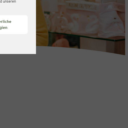
d unseren
rliche
gien