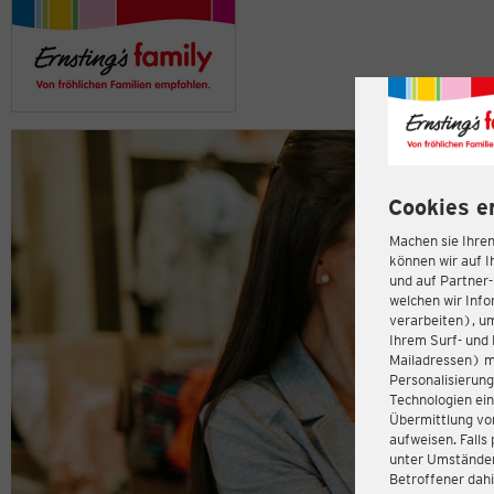
Cookies e
Machen sie Ihren
können wir auf I
und auf Partner
welchen wir Inf
verarbeiten), u
Ihrem Surf- und 
Mailadressen) m
Personalisierun
Technologien ein
Übermittlung von
aufweisen. Fall
unter Umständen 
Betroffener dahi