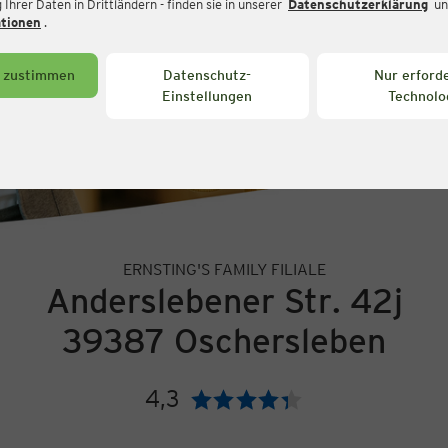
Ihrer Daten in Drittländern - finden sie in unserer
Datenschutzerklärung
un
ationen
.
s zustimmen
Datenschutz-
Nur erforde
Einstellungen
Technolo
ERNSTING'S FAMILY FILIALE
Anderslebener Str. 42j
39387 Oschersleben
4,3
Bewertung: