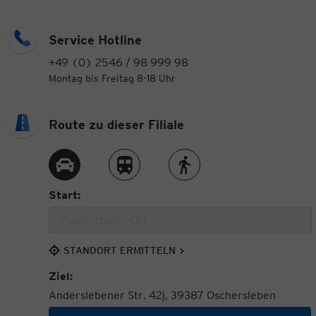
Service Hotline
+49 (0) 2546 / 98 999 98
Montag bis Freitag 8-18 Uhr
Route zu dieser Filiale
Route per Auto
Route per Zug
Route zu Fuß
Start:
STANDORT ERMITTELN
Ziel:
Anderslebener Str. 42j, 39387 Oschersleben