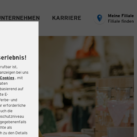
Meine Filiale
UNTERNEHMEN
KARRIERE
Filiale finden
erlebnis!
rufbar ist,
eanzeigen bei uns
Cookies
, mit
Daten
basierend auf
te E-
Werbe- und
r erforderliche
auch die
enschutzniveau
 gegebenenfalls
hte als
h zu den Details