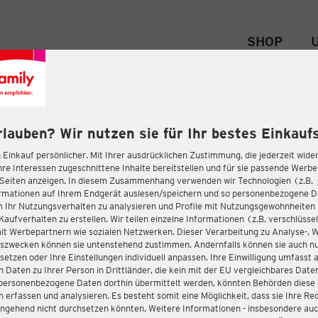
SHOP
rlauben? Wir nutzen sie für Ihr bestes Einkaufs
 Einkauf persönlicher. Mit Ihrer ausdrücklichen Zustimmung, die jederzeit wider
hre Interessen zugeschnittene Inhalte bereitstellen und für sie passende Werb
-Seiten anzeigen. In diesem Zusammenhang verwenden wir Technologien (z.B.
ormationen auf Ihrem Endgerät auslesen/speichern und so personenbezogene 
m Ihr Nutzungsverhalten zu analysieren und Profile mit Nutzungsgewohnheiten 
Kaufverhalten zu erstellen. Wir teilen einzelne Informationen (z.B. verschlüssel
it Werbepartnern wie sozialen Netzwerken. Dieser Verarbeitung zu Analyse-, 
gszwecken können sie untenstehend zustimmen. Andernfalls können sie auch nu
setzen oder Ihre Einstellungen individuell anpassen. Ihre Einwilligung umfasst 
 Daten zu Ihrer Person in Drittländer, die kein mit der EU vergleichbares Dat
s personenbezogene Daten dorthin übermittelt werden, könnten Behörden diese
erfassen und analysieren. Es besteht somit eine Möglichkeit, dass sie Ihre Rec
ngehend nicht durchsetzen könnten. Weitere Informationen - insbesondere auc