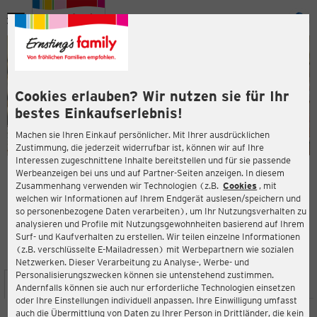
Menü
ießen
ießen
Cookies erlauben? Wir nutzen sie für Ihr
bestes Einkaufserlebnis!
Machen sie Ihren Einkauf persönlicher. Mit Ihrer ausdrücklichen
Zustimmung, die jederzeit widerrufbar ist, können wir auf Ihre
Interessen zugeschnittene Inhalte bereitstellen und für sie passende
en
Werbeanzeigen bei uns und auf Partner-Seiten anzeigen. In diesem
Zusammenhang verwenden wir Technologien (z.B.
Cookies
, mit
ERNSTING'S FAMILY FILIALE
welchen wir Informationen auf Ihrem Endgerät auslesen/speichern und
Posthalterweg 10
so personenbezogene Daten verarbeiten), um Ihr Nutzungsverhalten zu
26129 Oldenburg
analysieren und Profile mit Nutzungsgewohnheiten basierend auf Ihrem
Surf- und Kaufverhalten zu erstellen. Wir teilen einzelne Informationen
(z.B. verschlüsselte E-Mailadressen) mit Werbepartnern wie sozialen
3,9
ießen
Bewertung:
Netzwerken. Dieser Verarbeitung zu Analyse-, Werbe- und
Personalisierungszwecken können sie untenstehend zustimmen.
STANDORT
SERVICES
SORTIMENT
AKTIONEN
Andernfalls können sie auch nur erforderliche Technologien einsetzen
oder Ihre Einstellungen individuell anpassen. Ihre Einwilligung umfasst
auch die Übermittlung von Daten zu Ihrer Person in Drittländer, die kein