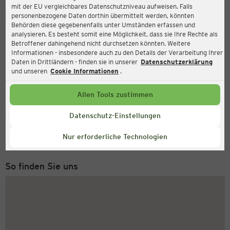
mit der EU vergleichbares Datenschutzniveau aufweisen. Falls
Ernsting's family
personenbezogene Daten dorthin übermittelt werden, könnten
Behörden diese gegebenenfalls unter Umständen erfassen und
Posthalterweg 10, 26129 Oldenburg
analysieren. Es besteht somit eine Möglichkeit, dass sie Ihre Rechte als
Betroffener dahingehend nicht durchsetzen könnten. Weitere
Informationen - insbesondere auch zu den Details der Verarbeitung Ihrer
Daten in Drittländern - finden sie in unserer
Datenschutzerklärung
und unseren
Cookie Informationen
.
Allen Tools zustimmen
Service Hotline
Datenschutz-Einstellungen
+49 (0) 2546 / 98 999 98
Nur erforderliche Technologien
Montag bis Freitag 8-18 Uhr
So finden Sie uns