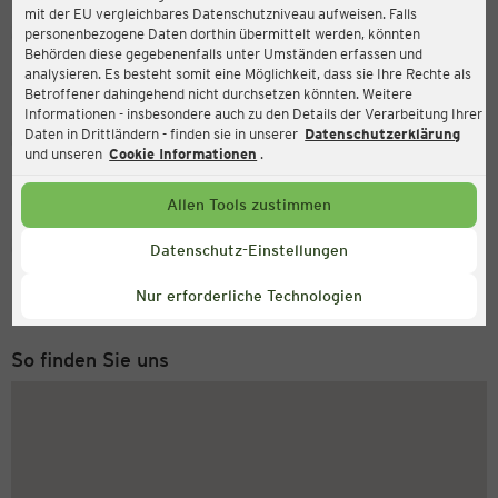
mit der EU vergleichbares Datenschutzniveau aufweisen. Falls
Ernsting's family
personenbezogene Daten dorthin übermittelt werden, könnten
Behörden diese gegebenenfalls unter Umständen erfassen und
Markt 22-23, 23758 Oldenburg in Holstein
analysieren. Es besteht somit eine Möglichkeit, dass sie Ihre Rechte als
Betroffener dahingehend nicht durchsetzen könnten. Weitere
Informationen - insbesondere auch zu den Details der Verarbeitung Ihrer
Daten in Drittländern - finden sie in unserer
Datenschutzerklärung
Geöffnet
Aktuell:
und unseren
Cookie Informationen
.
Öffnungszeiten heute:
09:00 - 18:00
Allen Tools zustimmen
Service Hotline
Datenschutz-Einstellungen
+49 (0) 2546 / 98 999 98
Nur erforderliche Technologien
Montag bis Freitag 8-18 Uhr
So finden Sie uns