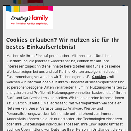
Menü
ießen
ießen
Cookies erlauben? Wir nutzen sie für Ihr
bestes Einkaufserlebnis!
Machen sie Ihren Einkauf persönlicher. Mit Ihrer ausdrücklichen
Zustimmung, die jederzeit widerrufbar ist, können wir auf Ihre
Interessen zugeschnittene Inhalte bereitstellen und für sie passende
en
Werbeanzeigen bei uns und auf Partner-Seiten anzeigen. In diesem
Zusammenhang verwenden wir Technologien (z.B.
Cookies
, mit
ERNSTING'S FAMILY FILIALE
welchen wir Informationen auf Ihrem Endgerät auslesen/speichern und
Markt 22-23
so personenbezogene Daten verarbeiten), um Ihr Nutzungsverhalten zu
23758 Oldenburg in Holstein
analysieren und Profile mit Nutzungsgewohnheiten basierend auf Ihrem
Surf- und Kaufverhalten zu erstellen. Wir teilen einzelne Informationen
(z.B. verschlüsselte E-Mailadressen) mit Werbepartnern wie sozialen
4,3
ießen
Bewertung:
Netzwerken. Dieser Verarbeitung zu Analyse-, Werbe- und
Personalisierungszwecken können sie untenstehend zustimmen.
STANDORT
SERVICES
SORTIMENT
AKTIONEN
Andernfalls können sie auch nur erforderliche Technologien einsetzen
oder Ihre Einstellungen individuell anpassen. Ihre Einwilligung umfasst
auch die Übermittlung von Daten zu Ihrer Person in Drittländer, die kein