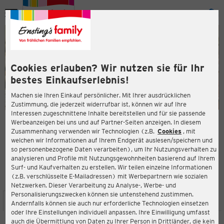
Menü
ießen
ießen
Cookies erlauben? Wir nutzen sie für Ihr
bestes Einkaufserlebnis!
Machen sie Ihren Einkauf persönlicher. Mit Ihrer ausdrücklichen
Zustimmung, die jederzeit widerrufbar ist, können wir auf Ihre
Interessen zugeschnittene Inhalte bereitstellen und für sie passende
en
Werbeanzeigen bei uns und auf Partner-Seiten anzeigen. In diesem
Zusammenhang verwenden wir Technologien (z.B.
Cookies
, mit
ERNSTING'S FAMILY FILIALE
welchen wir Informationen auf Ihrem Endgerät auslesen/speichern und
Haagweg 11
so personenbezogene Daten verarbeiten), um Ihr Nutzungsverhalten zu
74613 Öhringen
analysieren und Profile mit Nutzungsgewohnheiten basierend auf Ihrem
Surf- und Kaufverhalten zu erstellen. Wir teilen einzelne Informationen
(z.B. verschlüsselte E-Mailadressen) mit Werbepartnern wie sozialen
4,5
ießen
Bewertung:
Netzwerken. Dieser Verarbeitung zu Analyse-, Werbe- und
Personalisierungszwecken können sie untenstehend zustimmen.
STANDORT
SERVICES
SORTIMENT
AKTIONEN
Andernfalls können sie auch nur erforderliche Technologien einsetzen
oder Ihre Einstellungen individuell anpassen. Ihre Einwilligung umfasst
auch die Übermittlung von Daten zu Ihrer Person in Drittländer, die kein