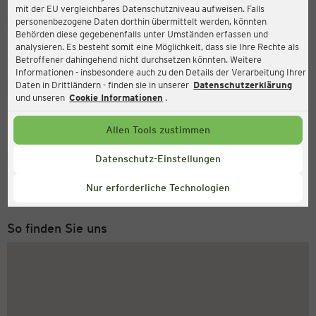
mit der EU vergleichbares Datenschutzniveau aufweisen. Falls
Ernsting's family
personenbezogene Daten dorthin übermittelt werden, könnten
Behörden diese gegebenenfalls unter Umständen erfassen und
Haagweg 11, 74613 Öhringen
analysieren. Es besteht somit eine Möglichkeit, dass sie Ihre Rechte als
Betroffener dahingehend nicht durchsetzen könnten. Weitere
Informationen - insbesondere auch zu den Details der Verarbeitung Ihrer
Daten in Drittländern - finden sie in unserer
Datenschutzerklärung
Geöffnet
Aktuell:
und unseren
Cookie Informationen
.
Öffnungszeiten heute:
09:00 - 20:00
Allen Tools zustimmen
Service Hotline
Datenschutz-Einstellungen
+49 (0) 2546 / 98 999 98
Nur erforderliche Technologien
Montag bis Freitag 8-18 Uhr
So finden Sie uns