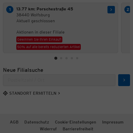
13.77 km: Porschestraße 45
38440 Wolfsburg
Aktuell geschlossen
Aktionen in dieser Filiale
Gewinnen Sie Ihren Einkauf!
50% auf alle bereits reduzierten Artikel
Neue Filialsuche
Such
STANDORT ERMITTELN
AGB
Datenschutz
Cookie-Einstellungen
Impressum
Widerruf
Barrierefreiheit