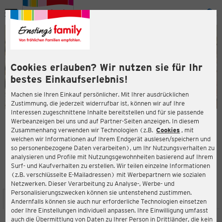
Menü
ießen
ießen
Cookies erlauben? Wir nutzen sie für Ihr
bestes Einkaufserlebnis!
Machen sie Ihren Einkauf persönlicher. Mit Ihrer ausdrücklichen
Zustimmung, die jederzeit widerrufbar ist, können wir auf Ihre
Interessen zugeschnittene Inhalte bereitstellen und für sie passende
en
Werbeanzeigen bei uns und auf Partner-Seiten anzeigen. In diesem
Zusammenhang verwenden wir Technologien (z.B.
Cookies
, mit
ERNSTING'S FAMILY FILIALE
welchen wir Informationen auf Ihrem Endgerät auslesen/speichern und
Magdeburger Str. 16a
so personenbezogene Daten verarbeiten), um Ihr Nutzungsverhalten zu
39646 Oebisfelde
analysieren und Profile mit Nutzungsgewohnheiten basierend auf Ihrem
Surf- und Kaufverhalten zu erstellen. Wir teilen einzelne Informationen
(z.B. verschlüsselte E-Mailadressen) mit Werbepartnern wie sozialen
4,0
ießen
Bewertung:
Netzwerken. Dieser Verarbeitung zu Analyse-, Werbe- und
Personalisierungszwecken können sie untenstehend zustimmen.
STANDORT
SERVICES
SORTIMENT
AKTIONEN
Andernfalls können sie auch nur erforderliche Technologien einsetzen
oder Ihre Einstellungen individuell anpassen. Ihre Einwilligung umfasst
auch die Übermittlung von Daten zu Ihrer Person in Drittländer, die kein