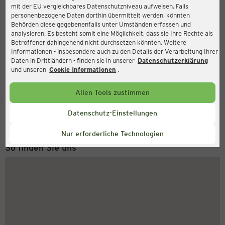
mit der EU vergleichbares Datenschutzniveau aufweisen. Falls
Ernsting's family
personenbezogene Daten dorthin übermittelt werden, könnten
Behörden diese gegebenenfalls unter Umständen erfassen und
Magdeburger Str. 16a, 39646 Oebisfelde
analysieren. Es besteht somit eine Möglichkeit, dass sie Ihre Rechte als
Betroffener dahingehend nicht durchsetzen könnten. Weitere
Informationen - insbesondere auch zu den Details der Verarbeitung Ihrer
Daten in Drittländern - finden sie in unserer
Datenschutzerklärung
Geschlossen
Aktuell:
und unseren
Cookie Informationen
.
Allen Tools zustimmen
Service Hotline
+49 (0) 2546 / 98 999 98
Datenschutz-Einstellungen
Montag bis Freitag 8-18 Uhr
Nur erforderliche Technologien
So finden Sie uns