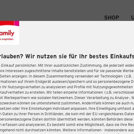
SHOP
rlauben? Wir nutzen sie für Ihr bestes Einkaufs
 Einkauf persönlicher. Mit Ihrer ausdrücklichen Zustimmung, die jederzeit wider
hre Interessen zugeschnittene Inhalte bereitstellen und für sie passende Werb
-Seiten anzeigen. In diesem Zusammenhang verwenden wir Technologien (z.B.
ormationen auf Ihrem Endgerät auslesen/speichern und so personenbezogene 
m Ihr Nutzungsverhalten zu analysieren und Profile mit Nutzungsgewohnheiten 
Kaufverhalten zu erstellen. Wir teilen einzelne Informationen (z.B. verschlüssel
it Werbepartnern wie sozialen Netzwerken. Dieser Verarbeitung zu Analyse-, 
gszwecken können sie untenstehend zustimmen. Andernfalls können sie auch nu
setzen oder Ihre Einstellungen individuell anpassen. Ihre Einwilligung umfasst 
 Daten zu Ihrer Person in Drittländer, die kein mit der EU vergleichbares Dat
s personenbezogene Daten dorthin übermittelt werden, könnten Behörden diese
erfassen und analysieren. Es besteht somit eine Möglichkeit, dass sie Ihre Rec
ngehend nicht durchsetzen könnten. Weitere Informationen - insbesondere auc