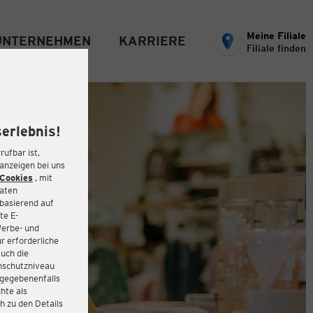
Meine Filiale
UNTERNEHMEN
KARRIERE
Filiale finden
erlebnis!
rufbar ist,
eanzeigen bei uns
Cookies
, mit
Daten
basierend auf
te E-
Werbe- und
r erforderliche
auch die
enschutzniveau
 gegebenenfalls
hte als
h zu den Details