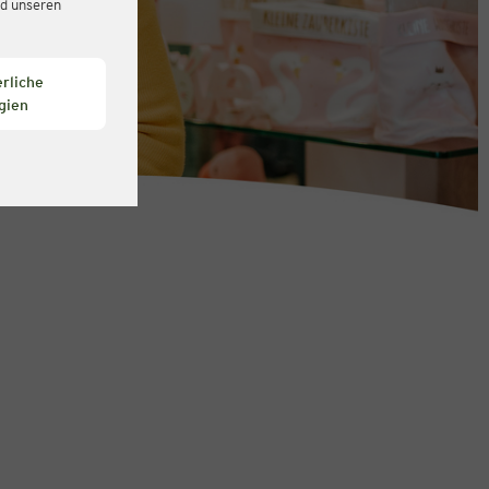
d unseren
rliche
gien