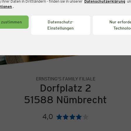
Ihrer Daten in Drittländern - finden sie in unserer
Datenschutzerklärung
un
ationen
.
s zustimmen
Datenschutz-
Nur erforde
Einstellungen
Technolo
ERNSTING'S FAMILY FILIALE
Dorfplatz 2
51588 Nümbrecht
4,0
Bewertung: