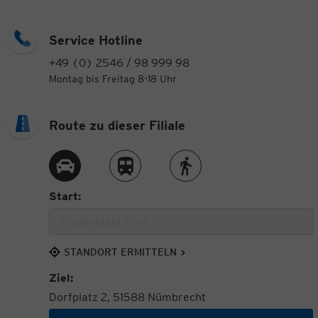
Service Hotline
+49 (0) 2546 / 98 999 98
Montag bis Freitag 8-18 Uhr
Route zu dieser Filiale
Route per Auto
Route per Zug
Route zu Fuß
Start:
STANDORT ERMITTELN
Ziel:
Dorfplatz 2, 51588 Nümbrecht