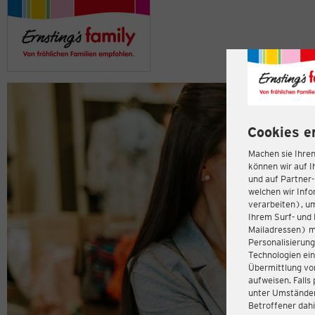
Cookies e
Machen sie Ihren
können wir auf I
und auf Partner
welchen wir Inf
verarbeiten), u
Ihrem Surf- und 
Mailadressen) m
Personalisierun
Technologien ein
Übermittlung von
aufweisen. Fall
unter Umständen 
Betroffener dahi