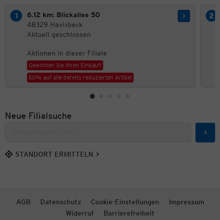
6.12 km: Blickallee 50
48329 Havixbeck
Aktuell geschlossen
Aktionen in dieser Filiale
Gewinnen Sie Ihren Einkauf!
50% auf alle bereits reduzierten Artikel
Neue Filialsuche
Such
STANDORT ERMITTELN
AGB
Datenschutz
Cookie-Einstellungen
Impressum
Widerruf
Barrierefreiheit