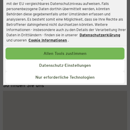
mit der EU vergleichbares Datenschutzniveau aufweisen. Falls
Ernsting's family
personenbezogene Daten dorthin übermittelt werden, könnten
Behörden diese gegebenenfalls unter Umständen erfassen und
Appelhülsener Str. 1, 48301 Nottuln
analysieren. Es besteht somit eine Möglichkeit, dass sie Ihre Rechte als
Betroffener dahingehend nicht durchsetzen könnten. Weitere
Informationen - insbesondere auch zu den Details der Verarbeitung Ihrer
Daten in Drittländern - finden sie in unserer
Datenschutzerklärung
Geschlossen
Aktuell:
und unseren
Cookie Informationen
.
Allen Tools zustimmen
Service Hotline
+49 (0) 2546 / 98 999 98
Datenschutz-Einstellungen
Montag bis Freitag 8-18 Uhr
Nur erforderliche Technologien
So finden Sie uns