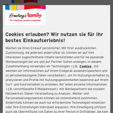
Menü
ießen
ießen
Cookies erlauben? Wir nutzen sie für Ihr
bestes Einkaufserlebnis!
Machen sie Ihren Einkauf persönlicher. Mit Ihrer ausdrücklichen
Zustimmung, die jederzeit widerrufbar ist, können wir auf Ihre
Interessen zugeschnittene Inhalte bereitstellen und für sie passende
en
Werbeanzeigen bei uns und auf Partner-Seiten anzeigen. In diesem
Zusammenhang verwenden wir Technologien (z.B.
Cookies
, mit
ERNSTING'S FAMILY FILIALE
welchen wir Informationen auf Ihrem Endgerät auslesen/speichern und
Appelhülsener Str. 1
so personenbezogene Daten verarbeiten), um Ihr Nutzungsverhalten zu
48301 Nottuln
analysieren und Profile mit Nutzungsgewohnheiten basierend auf Ihrem
Surf- und Kaufverhalten zu erstellen. Wir teilen einzelne Informationen
(z.B. verschlüsselte E-Mailadressen) mit Werbepartnern wie sozialen
4,6
ießen
Bewertung:
Netzwerken. Dieser Verarbeitung zu Analyse-, Werbe- und
Personalisierungszwecken können sie untenstehend zustimmen.
STANDORT
SERVICES
SORTIMENT
AKTIONEN
Andernfalls können sie auch nur erforderliche Technologien einsetzen
oder Ihre Einstellungen individuell anpassen. Ihre Einwilligung umfasst
auch die Übermittlung von Daten zu Ihrer Person in Drittländer, die kein