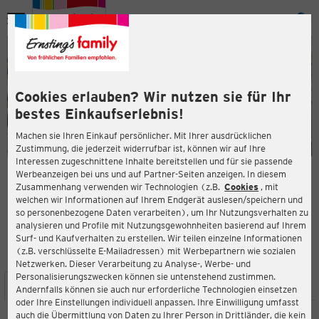
Menü
ießen
ießen
Cookies erlauben? Wir nutzen sie für Ihr
bestes Einkaufserlebnis!
Machen sie Ihren Einkauf persönlicher. Mit Ihrer ausdrücklichen
Zustimmung, die jederzeit widerrufbar ist, können wir auf Ihre
Interessen zugeschnittene Inhalte bereitstellen und für sie passende
en
Werbeanzeigen bei uns und auf Partner-Seiten anzeigen. In diesem
Zusammenhang verwenden wir Technologien (z.B.
Cookies
, mit
ERNSTING'S FAMILY FILIALE
welchen wir Informationen auf Ihrem Endgerät auslesen/speichern und
Lange Maße 1
so personenbezogene Daten verarbeiten), um Ihr Nutzungsverhalten zu
31171 Nordstemmen
analysieren und Profile mit Nutzungsgewohnheiten basierend auf Ihrem
Surf- und Kaufverhalten zu erstellen. Wir teilen einzelne Informationen
(z.B. verschlüsselte E-Mailadressen) mit Werbepartnern wie sozialen
3,5
ießen
Bewertung:
Netzwerken. Dieser Verarbeitung zu Analyse-, Werbe- und
Personalisierungszwecken können sie untenstehend zustimmen.
STANDORT
SERVICES
SORTIMENT
AKTIONEN
Andernfalls können sie auch nur erforderliche Technologien einsetzen
oder Ihre Einstellungen individuell anpassen. Ihre Einwilligung umfasst
auch die Übermittlung von Daten zu Ihrer Person in Drittländer, die kein