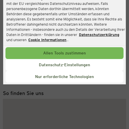
mit der EU vergleichbares Datenschutzniveau aufweisen. Falls
Ernsting's family
personenbezogene Daten dorthin übermittelt werden, könnten
Behörden diese gegebenenfalls unter Umständen erfassen und
Lange Maße 1, 31171 Nordstemmen
analysieren. Es besteht somit eine Möglichkeit, dass sie Ihre Rechte als
Betroffener dahingehend nicht durchsetzen könnten. Weitere
Informationen - insbesondere auch zu den Details der Verarbeitung Ihrer
Daten in Drittländern - finden sie in unserer
Datenschutzerklärung
Geöffnet
Aktuell:
und unseren
Cookie Informationen
.
Öffnungszeiten heute:
09:00 - 19:00
Allen Tools zustimmen
Service Hotline
Datenschutz-Einstellungen
+49 (0) 2546 / 98 999 98
Nur erforderliche Technologien
Montag bis Freitag 8-18 Uhr
So finden Sie uns