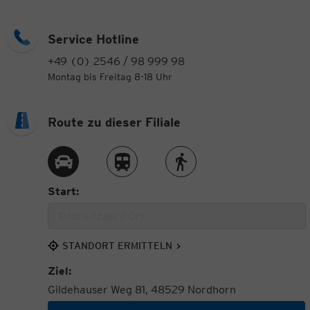
Service Hotline
+49 (0) 2546 / 98 999 98
Montag bis Freitag 8-18 Uhr
Route zu dieser Filiale
Route per Auto
Route per Zug
Route zu Fuß
Start:
STANDORT ERMITTELN
Ziel:
Gildehauser Weg 81, 48529 Nordhorn