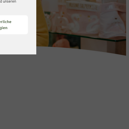
d unseren
rliche
gien