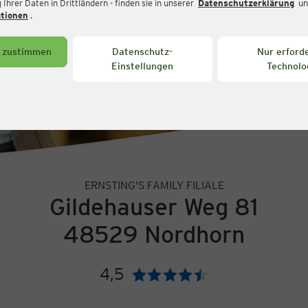
Ihrer Daten in Drittländern - finden sie in unserer
Datenschutzerklärung
un
ationen
.
s zustimmen
Datenschutz-
Nur erforde
Einstellungen
Technolo
ERNSTING'S FAMILY FILIALE
Gildehauser Weg 81
48529 Nordhorn
4,5
Bewertung: