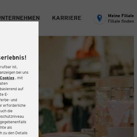
Meine Filiale
UNTERNEHMEN
KARRIERE
Filiale finden
erlebnis!
rufbar ist,
eanzeigen bei uns
Cookies
, mit
Daten
basierend auf
te E-
Werbe- und
r erforderliche
auch die
enschutzniveau
 gegebenenfalls
hte als
h zu den Details