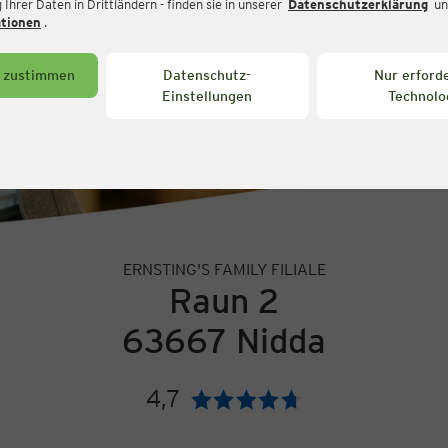
Ihrer Daten in Drittländern - finden sie in unserer
Datenschutzerklärung
un
ationen
.
s zustimmen
Datenschutz-
Nur erforde
Einstellungen
Technolo
ERNSTING'S FAMILY FILIALE
Raun 2
63667 Nidda
4,7
Bewertung: