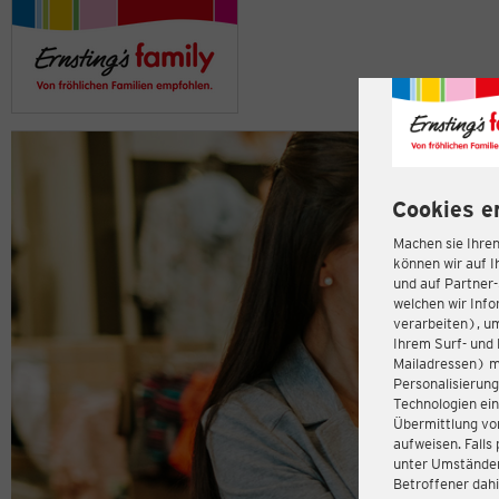
Cookies e
Machen sie Ihren
können wir auf I
und auf Partner
welchen wir Inf
verarbeiten), u
Ihrem Surf- und 
Mailadressen) m
Personalisierun
Technologien ein
Übermittlung von
aufweisen. Fall
unter Umständen 
Betroffener dahi