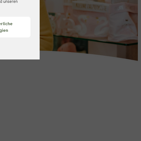
d unseren
rliche
gien