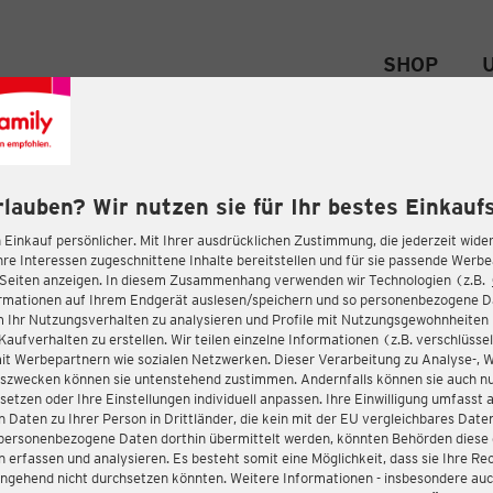
SHOP
rlauben? Wir nutzen sie für Ihr bestes Einkaufs
 Einkauf persönlicher. Mit Ihrer ausdrücklichen Zustimmung, die jederzeit wider
hre Interessen zugeschnittene Inhalte bereitstellen und für sie passende Werb
-Seiten anzeigen. In diesem Zusammenhang verwenden wir Technologien (z.B.
ormationen auf Ihrem Endgerät auslesen/speichern und so personenbezogene 
m Ihr Nutzungsverhalten zu analysieren und Profile mit Nutzungsgewohnheiten 
Kaufverhalten zu erstellen. Wir teilen einzelne Informationen (z.B. verschlüssel
it Werbepartnern wie sozialen Netzwerken. Dieser Verarbeitung zu Analyse-, 
gszwecken können sie untenstehend zustimmen. Andernfalls können sie auch nu
setzen oder Ihre Einstellungen individuell anpassen. Ihre Einwilligung umfasst 
 Daten zu Ihrer Person in Drittländer, die kein mit der EU vergleichbares Dat
s personenbezogene Daten dorthin übermittelt werden, könnten Behörden diese
erfassen und analysieren. Es besteht somit eine Möglichkeit, dass sie Ihre Rec
ngehend nicht durchsetzen könnten. Weitere Informationen - insbesondere auc