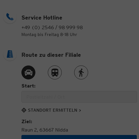
Service Hotline
+49 (0) 2546 / 98 999 98
Montag bis Freitag 8-18 Uhr
Route zu dieser Filiale
Route per Auto
Route per Zug
Route zu Fuß
Start:
STANDORT ERMITTELN
Ziel:
Raun 2, 63667 Nidda