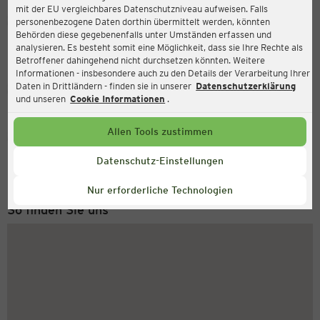
mit der EU vergleichbares Datenschutzniveau aufweisen. Falls
Ernsting's family
personenbezogene Daten dorthin übermittelt werden, könnten
Behörden diese gegebenenfalls unter Umständen erfassen und
Daimlerstraße 18, 86356 Neusäß
analysieren. Es besteht somit eine Möglichkeit, dass sie Ihre Rechte als
Betroffener dahingehend nicht durchsetzen könnten. Weitere
Informationen - insbesondere auch zu den Details der Verarbeitung Ihrer
Daten in Drittländern - finden sie in unserer
Datenschutzerklärung
Geschlossen
Aktuell:
und unseren
Cookie Informationen
.
Allen Tools zustimmen
Service Hotline
+49 (0) 2546 / 98 999 98
Datenschutz-Einstellungen
Montag bis Freitag 8-18 Uhr
Nur erforderliche Technologien
So finden Sie uns