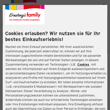
Menü
ießen
ießen
Cookies erlauben? Wir nutzen sie für Ihr
bestes Einkaufserlebnis!
Machen sie Ihren Einkauf persönlicher. Mit Ihrer ausdrücklichen
Zustimmung, die jederzeit widerrufbar ist, können wir auf Ihre
Interessen zugeschnittene Inhalte bereitstellen und für sie passende
en
Werbeanzeigen bei uns und auf Partner-Seiten anzeigen. In diesem
Zusammenhang verwenden wir Technologien (z.B.
Cookies
, mit
ERNSTING'S FAMILY FILIALE
welchen wir Informationen auf Ihrem Endgerät auslesen/speichern und
Daimlerstraße 18
so personenbezogene Daten verarbeiten), um Ihr Nutzungsverhalten zu
86356 Neusäß
analysieren und Profile mit Nutzungsgewohnheiten basierend auf Ihrem
Surf- und Kaufverhalten zu erstellen. Wir teilen einzelne Informationen
(z.B. verschlüsselte E-Mailadressen) mit Werbepartnern wie sozialen
4,7
ießen
Bewertung:
Netzwerken. Dieser Verarbeitung zu Analyse-, Werbe- und
Personalisierungszwecken können sie untenstehend zustimmen.
STANDORT
SERVICES
SORTIMENT
AKTIONEN
Andernfalls können sie auch nur erforderliche Technologien einsetzen
oder Ihre Einstellungen individuell anpassen. Ihre Einwilligung umfasst
auch die Übermittlung von Daten zu Ihrer Person in Drittländer, die kein