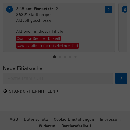
2.18 km: Wankelstr. 2
86391 Stadtbergen
Aktuell geschlossen
Aktionen in dieser Filiale
Gewinnen Sie Ihren Einkauf!
50% auf alle bereits reduzierten Artikel
Neue Filialsuche
Such
STANDORT ERMITTELN
AGB
Datenschutz
Cookie-Einstellungen
Impressum
Widerruf
Barrierefreiheit