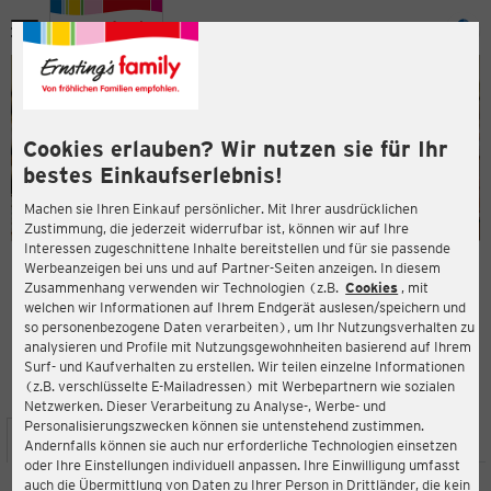
Menü
ießen
ießen
Cookies erlauben? Wir nutzen sie für Ihr
bestes Einkaufserlebnis!
Machen sie Ihren Einkauf persönlicher. Mit Ihrer ausdrücklichen
Zustimmung, die jederzeit widerrufbar ist, können wir auf Ihre
Interessen zugeschnittene Inhalte bereitstellen und für sie passende
en
Werbeanzeigen bei uns und auf Partner-Seiten anzeigen. In diesem
Zusammenhang verwenden wir Technologien (z.B.
Cookies
, mit
ERNSTING'S FAMILY FILIALE
welchen wir Informationen auf Ihrem Endgerät auslesen/speichern und
Kölner Str. 227
so personenbezogene Daten verarbeiten), um Ihr Nutzungsverhalten zu
57290 Neunkirchen
analysieren und Profile mit Nutzungsgewohnheiten basierend auf Ihrem
Surf- und Kaufverhalten zu erstellen. Wir teilen einzelne Informationen
(z.B. verschlüsselte E-Mailadressen) mit Werbepartnern wie sozialen
4,4
ießen
Bewertung:
Netzwerken. Dieser Verarbeitung zu Analyse-, Werbe- und
Personalisierungszwecken können sie untenstehend zustimmen.
STANDORT
SERVICES
SORTIMENT
AKTIONEN
Andernfalls können sie auch nur erforderliche Technologien einsetzen
oder Ihre Einstellungen individuell anpassen. Ihre Einwilligung umfasst
auch die Übermittlung von Daten zu Ihrer Person in Drittländer, die kein