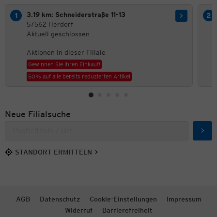
3.19 km: Schneiderstraße 11-13
57562 Herdorf
Aktuell geschlossen
Aktionen in dieser Filiale
Gewinnen Sie Ihren Einkauf!
50% auf alle bereits reduzierten Artikel
Neue Filialsuche
Such
STANDORT ERMITTELN
AGB
Datenschutz
Cookie-Einstellungen
Impressum
Widerruf
Barrierefreiheit