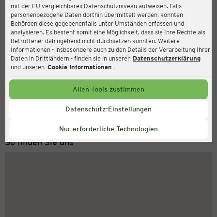
mit der EU vergleichbares Datenschutzniveau aufweisen. Falls
Ernsting's family
personenbezogene Daten dorthin übermittelt werden, könnten
Behörden diese gegebenenfalls unter Umständen erfassen und
Kölner Str. 227, 57290 Neunkirchen
analysieren. Es besteht somit eine Möglichkeit, dass sie Ihre Rechte als
Betroffener dahingehend nicht durchsetzen könnten. Weitere
Informationen - insbesondere auch zu den Details der Verarbeitung Ihrer
Daten in Drittländern - finden sie in unserer
Datenschutzerklärung
Geschlossen
Aktuell:
und unseren
Cookie Informationen
.
Allen Tools zustimmen
Service Hotline
+49 (0) 2546 / 98 999 98
Datenschutz-Einstellungen
Montag bis Freitag 8-18 Uhr
Nur erforderliche Technologien
So finden Sie uns