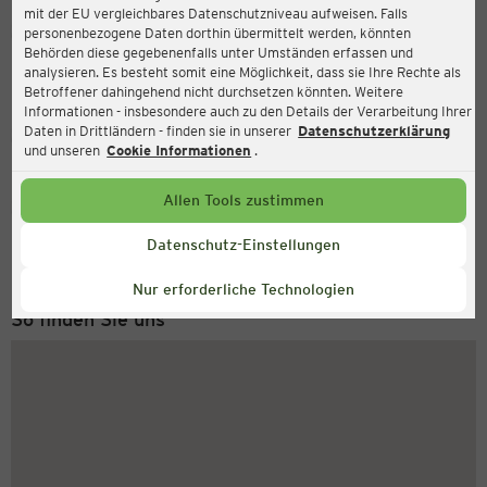
mit der EU vergleichbares Datenschutzniveau aufweisen. Falls
Ernsting's family
personenbezogene Daten dorthin übermittelt werden, könnten
Behörden diese gegebenenfalls unter Umständen erfassen und
Vluyner Platz 8, 47506 Neukirchen-Vluyn
analysieren. Es besteht somit eine Möglichkeit, dass sie Ihre Rechte als
Betroffener dahingehend nicht durchsetzen könnten. Weitere
Informationen - insbesondere auch zu den Details der Verarbeitung Ihrer
Daten in Drittländern - finden sie in unserer
Datenschutzerklärung
Geschlossen
Aktuell:
und unseren
Cookie Informationen
.
Allen Tools zustimmen
Service Hotline
+49 (0) 2546 / 98 999 98
Datenschutz-Einstellungen
Montag bis Freitag 8-18 Uhr
Nur erforderliche Technologien
So finden Sie uns