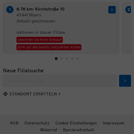
6.76 km: Kirchstraße 10
47441 Moers
Aktuell geschlossen
Aktionen in dieser Filiale
Gewinnen Sie Ihren Einkauf!
50% auf alle bereits reduzierten Artikel
Neue Filialsuche
Such
STANDORT ERMITTELN
AGB
Datenschutz
Cookie-Einstellungen
Impressum
Widerruf
Barrierefreiheit