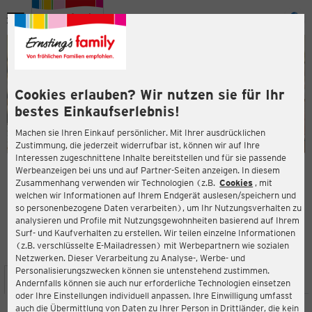
Menü
ießen
ießen
Cookies erlauben? Wir nutzen sie für Ihr
bestes Einkaufserlebnis!
Machen sie Ihren Einkauf persönlicher. Mit Ihrer ausdrücklichen
Zustimmung, die jederzeit widerrufbar ist, können wir auf Ihre
Interessen zugeschnittene Inhalte bereitstellen und für sie passende
en
Werbeanzeigen bei uns und auf Partner-Seiten anzeigen. In diesem
Zusammenhang verwenden wir Technologien (z.B.
Cookies
, mit
ERNSTING'S FAMILY FILIALE
welchen wir Informationen auf Ihrem Endgerät auslesen/speichern und
Vluyner Platz 8
so personenbezogene Daten verarbeiten), um Ihr Nutzungsverhalten zu
47506 Neukirchen-Vluyn
analysieren und Profile mit Nutzungsgewohnheiten basierend auf Ihrem
Surf- und Kaufverhalten zu erstellen. Wir teilen einzelne Informationen
(z.B. verschlüsselte E-Mailadressen) mit Werbepartnern wie sozialen
4,7
ießen
Bewertung:
Netzwerken. Dieser Verarbeitung zu Analyse-, Werbe- und
Personalisierungszwecken können sie untenstehend zustimmen.
STANDORT
SERVICES
SORTIMENT
AKTIONEN
Andernfalls können sie auch nur erforderliche Technologien einsetzen
oder Ihre Einstellungen individuell anpassen. Ihre Einwilligung umfasst
auch die Übermittlung von Daten zu Ihrer Person in Drittländer, die kein