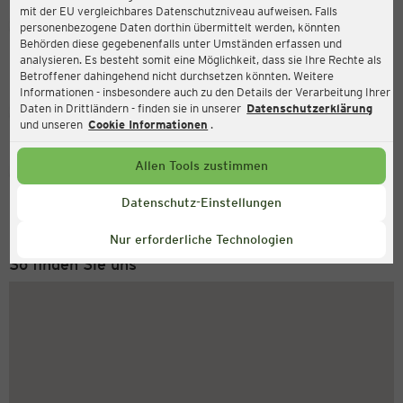
mit der EU vergleichbares Datenschutzniveau aufweisen. Falls
Ernsting's family
personenbezogene Daten dorthin übermittelt werden, könnten
Behörden diese gegebenenfalls unter Umständen erfassen und
Weißenfelser Str. 70, 06618 Naumburg
analysieren. Es besteht somit eine Möglichkeit, dass sie Ihre Rechte als
Betroffener dahingehend nicht durchsetzen könnten. Weitere
Informationen - insbesondere auch zu den Details der Verarbeitung Ihrer
Daten in Drittländern - finden sie in unserer
Datenschutzerklärung
Geschlossen
Aktuell:
und unseren
Cookie Informationen
.
Allen Tools zustimmen
Service Hotline
+49 (0) 2546 / 98 999 98
Datenschutz-Einstellungen
Montag bis Freitag 8-18 Uhr
Nur erforderliche Technologien
So finden Sie uns