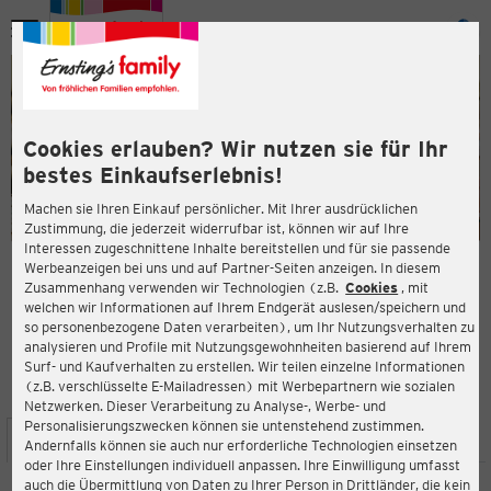
Menü
ießen
ießen
Cookies erlauben? Wir nutzen sie für Ihr
bestes Einkaufserlebnis!
Machen sie Ihren Einkauf persönlicher. Mit Ihrer ausdrücklichen
Zustimmung, die jederzeit widerrufbar ist, können wir auf Ihre
Interessen zugeschnittene Inhalte bereitstellen und für sie passende
en
Werbeanzeigen bei uns und auf Partner-Seiten anzeigen. In diesem
Zusammenhang verwenden wir Technologien (z.B.
Cookies
, mit
ERNSTING'S FAMILY FILIALE
welchen wir Informationen auf Ihrem Endgerät auslesen/speichern und
Weißenfelser Str. 70
so personenbezogene Daten verarbeiten), um Ihr Nutzungsverhalten zu
06618 Naumburg
analysieren und Profile mit Nutzungsgewohnheiten basierend auf Ihrem
Surf- und Kaufverhalten zu erstellen. Wir teilen einzelne Informationen
(z.B. verschlüsselte E-Mailadressen) mit Werbepartnern wie sozialen
4,3
ießen
Bewertung:
Netzwerken. Dieser Verarbeitung zu Analyse-, Werbe- und
Personalisierungszwecken können sie untenstehend zustimmen.
STANDORT
SERVICES
SORTIMENT
AKTIONEN
Andernfalls können sie auch nur erforderliche Technologien einsetzen
oder Ihre Einstellungen individuell anpassen. Ihre Einwilligung umfasst
auch die Übermittlung von Daten zu Ihrer Person in Drittländer, die kein