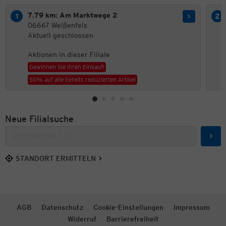
7.79 km: Am Marktwege 2
06667 Weißenfels
Aktuell geschlossen
Aktionen in dieser Filiale
Gewinnen Sie Ihren Einkauf!
50% auf alle bereits reduzierten Artikel
Neue Filialsuche
Such
STANDORT ERMITTELN
AGB
Datenschutz
Cookie-Einstellungen
Impressum
Widerruf
Barrierefreiheit