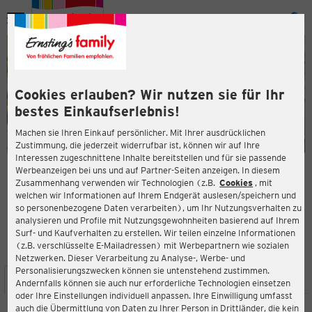
Menü
ießen
ießen
Cookies erlauben? Wir nutzen sie für Ihr
bestes Einkaufserlebnis!
Machen sie Ihren Einkauf persönlicher. Mit Ihrer ausdrücklichen
Zustimmung, die jederzeit widerrufbar ist, können wir auf Ihre
Interessen zugeschnittene Inhalte bereitstellen und für sie passende
en
Werbeanzeigen bei uns und auf Partner-Seiten anzeigen. In diesem
Zusammenhang verwenden wir Technologien (z.B.
Cookies
, mit
ERNSTING'S FAMILY FILIALE
welchen wir Informationen auf Ihrem Endgerät auslesen/speichern und
Veestherrnweg 12
so personenbezogene Daten verarbeiten), um Ihr Nutzungsverhalten zu
29633 Munster
analysieren und Profile mit Nutzungsgewohnheiten basierend auf Ihrem
Surf- und Kaufverhalten zu erstellen. Wir teilen einzelne Informationen
(z.B. verschlüsselte E-Mailadressen) mit Werbepartnern wie sozialen
4,1
ießen
Bewertung:
Netzwerken. Dieser Verarbeitung zu Analyse-, Werbe- und
Personalisierungszwecken können sie untenstehend zustimmen.
STANDORT
SERVICES
SORTIMENT
AKTIONEN
Andernfalls können sie auch nur erforderliche Technologien einsetzen
oder Ihre Einstellungen individuell anpassen. Ihre Einwilligung umfasst
auch die Übermittlung von Daten zu Ihrer Person in Drittländer, die kein