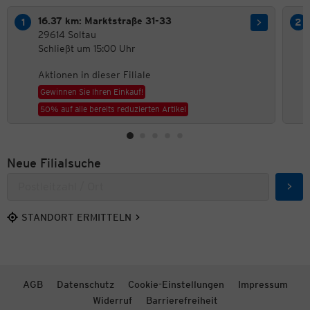
16.37 km: Marktstraße 31-33
29614 Soltau
Schließt um 15:00 Uhr
Aktionen in dieser Filiale
Gewinnen Sie Ihren Einkauf!
50% auf alle bereits reduzierten Artikel
Neue Filialsuche
Such
STANDORT ERMITTELN
AGB
Datenschutz
Cookie-Einstellungen
Impressum
Widerruf
Barrierefreiheit