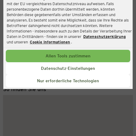
mit der EU vergleichbares Datenschutzniveau aufweisen. Falls
Ernsting's family
personenbezogene Daten dorthin übermittelt werden, könnten
Behörden diese gegebenenfalls unter Umständen erfassen und
Veestherrnweg 12, 29633 Munster
analysieren. Es besteht somit eine Möglichkeit, dass sie Ihre Rechte als
Betroffener dahingehend nicht durchsetzen könnten. Weitere
Informationen - insbesondere auch zu den Details der Verarbeitung Ihrer
Daten in Drittländern - finden sie in unserer
Datenschutzerklärung
Geschlossen
Aktuell:
und unseren
Cookie Informationen
.
Allen Tools zustimmen
Service Hotline
+49 (0) 2546 / 98 999 98
Datenschutz-Einstellungen
Montag bis Freitag 8-18 Uhr
Nur erforderliche Technologien
So finden Sie uns