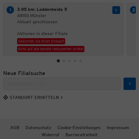
3.95 km: Loddenheide 5
48155 Münster
Aktuell geschlossen
Aktionen in dieser Filiale
Gewinnen Sie Ihren Einkauf!
50% auf alle bereits reduzierten Artikel
Neue Filialsuche
Such
STANDORT ERMITTELN
AGB
Datenschutz
Cookie-Einstellungen
Impressum
Widerruf
Barrierefreiheit