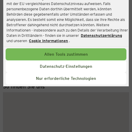
mit der EU vergleichbares Datenschutzniveau aufweisen. Falls
Ernsting's family
personenbezogene Daten dorthin übermittelt werden, könnten
Behörden diese gegebenenfalls unter Umständen erfassen und
Marktallee 41, 48165 Münster
analysieren. Es besteht somit eine Möglichkeit, dass sie Ihre Rechte als
Betroffener dahingehend nicht durchsetzen könnten. Weitere
Informationen - insbesondere auch zu den Details der Verarbeitung Ihrer
Daten in Drittländern - finden sie in unserer
Datenschutzerklärung
Geschlossen
Aktuell:
und unseren
Cookie Informationen
.
Allen Tools zustimmen
Service Hotline
+49 (0) 2546 / 98 999 98
Datenschutz-Einstellungen
Montag bis Freitag 8-18 Uhr
Nur erforderliche Technologien
So finden Sie uns