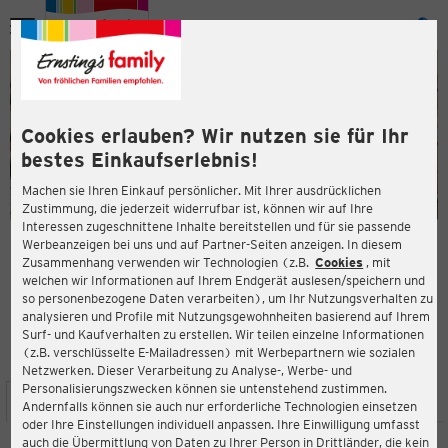
Menü
ießen
ießen
Cookies erlauben? Wir nutzen sie für Ihr
bestes Einkaufserlebnis!
Machen sie Ihren Einkauf persönlicher. Mit Ihrer ausdrücklichen
Zustimmung, die jederzeit widerrufbar ist, können wir auf Ihre
Interessen zugeschnittene Inhalte bereitstellen und für sie passende
en
Werbeanzeigen bei uns und auf Partner-Seiten anzeigen. In diesem
Zusammenhang verwenden wir Technologien (z.B.
Cookies
, mit
ERNSTING'S FAMILY FILIALE
welchen wir Informationen auf Ihrem Endgerät auslesen/speichern und
Marktallee 41
so personenbezogene Daten verarbeiten), um Ihr Nutzungsverhalten zu
48165 Münster
analysieren und Profile mit Nutzungsgewohnheiten basierend auf Ihrem
Surf- und Kaufverhalten zu erstellen. Wir teilen einzelne Informationen
(z.B. verschlüsselte E-Mailadressen) mit Werbepartnern wie sozialen
4,1
ießen
Bewertung:
Netzwerken. Dieser Verarbeitung zu Analyse-, Werbe- und
Personalisierungszwecken können sie untenstehend zustimmen.
STANDORT
SERVICES
SORTIMENT
AKTIONEN
Andernfalls können sie auch nur erforderliche Technologien einsetzen
oder Ihre Einstellungen individuell anpassen. Ihre Einwilligung umfasst
auch die Übermittlung von Daten zu Ihrer Person in Drittländer, die kein