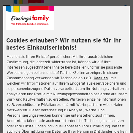
Menü
ießen
ießen
Cookies erlauben? Wir nutzen sie für Ihr
bestes Einkaufserlebnis!
Machen sie Ihren Einkauf persönlicher. Mit Ihrer ausdrücklichen
Zustimmung, die jederzeit widerrufbar ist, können wir auf Ihre
Interessen zugeschnittene Inhalte bereitstellen und für sie passende
en
Werbeanzeigen bei uns und auf Partner-Seiten anzeigen. In diesem
Zusammenhang verwenden wir Technologien (z.B.
Cookies
, mit
ERNSTING'S FAMILY FILIALE
welchen wir Informationen auf Ihrem Endgerät auslesen/speichern und
Loddenheide 5
so personenbezogene Daten verarbeiten), um Ihr Nutzungsverhalten zu
48155 Münster
analysieren und Profile mit Nutzungsgewohnheiten basierend auf Ihrem
Surf- und Kaufverhalten zu erstellen. Wir teilen einzelne Informationen
(z.B. verschlüsselte E-Mailadressen) mit Werbepartnern wie sozialen
3,7
ießen
Bewertung:
Netzwerken. Dieser Verarbeitung zu Analyse-, Werbe- und
Personalisierungszwecken können sie untenstehend zustimmen.
STANDORT
SERVICES
SORTIMENT
AKTIONEN
Andernfalls können sie auch nur erforderliche Technologien einsetzen
oder Ihre Einstellungen individuell anpassen. Ihre Einwilligung umfasst
auch die Übermittlung von Daten zu Ihrer Person in Drittländer, die kein