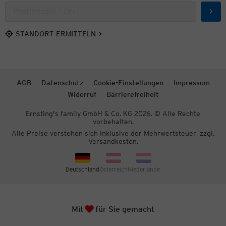
Such
STANDORT ERMITTELN
AGB
Datenschutz
Cookie-Einstellungen
Impressum
Widerruf
Barrierefreiheit
Ernsting's family GmbH & Co. KG 2026. © Alle Rechte
vorbehalten.
Alle Preise verstehen sich inklusive der Mehrwertsteuer, zzgl.
Versandkosten.
Deutschland
Österreich
Niederlande
Herz
Zum S
Mit
für Sie gemacht