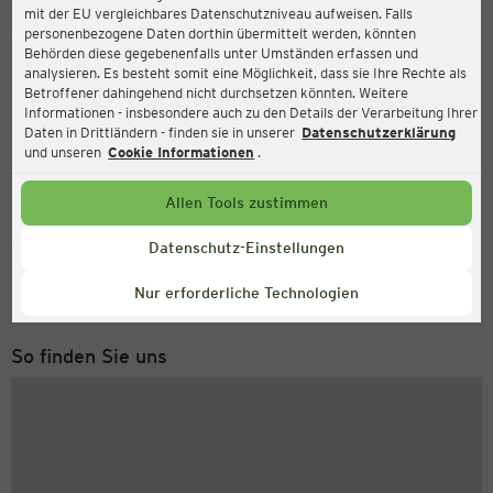
mit der EU vergleichbares Datenschutzniveau aufweisen. Falls
Ernsting's family
personenbezogene Daten dorthin übermittelt werden, könnten
Behörden diese gegebenenfalls unter Umständen erfassen und
Loddenheide 5, 48155 Münster
analysieren. Es besteht somit eine Möglichkeit, dass sie Ihre Rechte als
Betroffener dahingehend nicht durchsetzen könnten. Weitere
Informationen - insbesondere auch zu den Details der Verarbeitung Ihrer
Daten in Drittländern - finden sie in unserer
Datenschutzerklärung
und unseren
Cookie Informationen
.
Allen Tools zustimmen
Service Hotline
Datenschutz-Einstellungen
+49 (0) 2546 / 98 999 98
Nur erforderliche Technologien
Montag bis Freitag 8-18 Uhr
So finden Sie uns