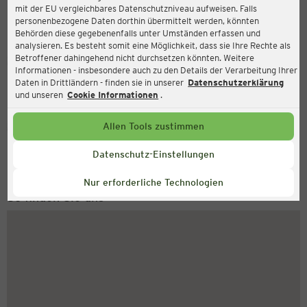
mit der EU vergleichbares Datenschutzniveau aufweisen. Falls
Rosenheimer Straße 30-32, 81669 München
personenbezogene Daten dorthin übermittelt werden, könnten
Behörden diese gegebenenfalls unter Umständen erfassen und
analysieren. Es besteht somit eine Möglichkeit, dass sie Ihre Rechte als
Betroffener dahingehend nicht durchsetzen könnten. Weitere
Geöffnet
Aktuell:
Informationen - insbesondere auch zu den Details der Verarbeitung Ihrer
Öffnungszeiten heute:
Daten in Drittländern - finden sie in unserer
Datenschutzerklärung
09:00 - 20:00
und unseren
Cookie Informationen
.
Service Hotline
Allen Tools zustimmen
+49 (0) 2546 / 98 999 98
Datenschutz-Einstellungen
Montag bis Freitag 8-18 Uhr
Nur erforderliche Technologien
So finden Sie uns