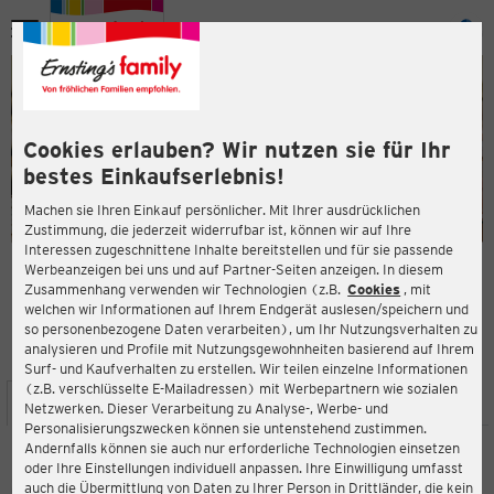
Menü
ießen
ießen
Cookies erlauben? Wir nutzen sie für Ihr
bestes Einkaufserlebnis!
Machen sie Ihren Einkauf persönlicher. Mit Ihrer ausdrücklichen
Zustimmung, die jederzeit widerrufbar ist, können wir auf Ihre
Interessen zugeschnittene Inhalte bereitstellen und für sie passende
en
Werbeanzeigen bei uns und auf Partner-Seiten anzeigen. In diesem
Zusammenhang verwenden wir Technologien (z.B.
Cookies
, mit
ERNSTING'S FAMILY FILIALE
welchen wir Informationen auf Ihrem Endgerät auslesen/speichern und
Rosenheimer Straße 30-32
so personenbezogene Daten verarbeiten), um Ihr Nutzungsverhalten zu
81669 München
analysieren und Profile mit Nutzungsgewohnheiten basierend auf Ihrem
Surf- und Kaufverhalten zu erstellen. Wir teilen einzelne Informationen
(z.B. verschlüsselte E-Mailadressen) mit Werbepartnern wie sozialen
ießen
STANDORT
SERVICES
SORTIMENT
Netzwerken. Dieser Verarbeitung zu Analyse-, Werbe- und
Personalisierungszwecken können sie untenstehend zustimmen.
Andernfalls können sie auch nur erforderliche Technologien einsetzen
oder Ihre Einstellungen individuell anpassen. Ihre Einwilligung umfasst
Ernsting's family
auch die Übermittlung von Daten zu Ihrer Person in Drittländer, die kein