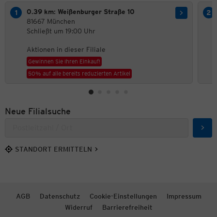
0.39 km: Weißenburger Straße 10
81667 München
Schließt um 19:00 Uhr
Aktionen in dieser Filiale
Gewinnen Sie Ihren Einkauf!
50% auf alle bereits reduzierten Artikel
Neue Filialsuche
Such
STANDORT ERMITTELN
AGB
Datenschutz
Cookie-Einstellungen
Impressum
Widerruf
Barrierefreiheit