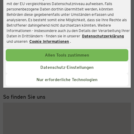
mit der EU vergleichbares Datenschutzniveau aufweisen. Falls
Ernsting's family
personenbezogene Daten dorthin übermittelt werden, könnten
Behörden diese gegebenenfalls unter Umständen erfassen und
Heifeskamp 6, 45475 Mülheim a.d. Ruhr
analysieren. Es besteht somit eine Möglichkeit, dass sie Ihre Rechte als
Betroffener dahingehend nicht durchsetzen könnten. Weitere
Informationen - insbesondere auch zu den Details der Verarbeitung Ihrer
Daten in Drittländern - finden sie in unserer
Datenschutzerklärung
Geöffnet
Aktuell:
und unseren
Cookie Informationen
.
Öffnungszeiten heute:
09:00 - 20:00
Allen Tools zustimmen
Service Hotline
Datenschutz-Einstellungen
+49 (0) 2546 / 98 999 98
Nur erforderliche Technologien
Montag bis Freitag 8-18 Uhr
So finden Sie uns