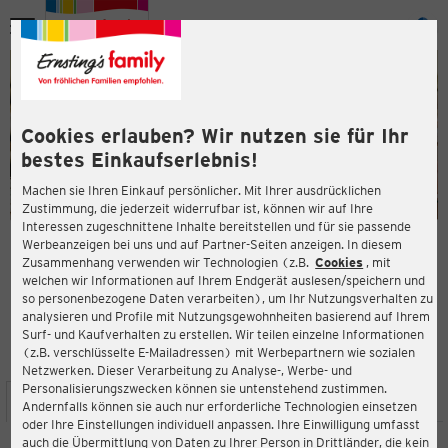
Menü
ießen
ießen
Cookies erlauben? Wir nutzen sie für Ihr
bestes Einkaufserlebnis!
Machen sie Ihren Einkauf persönlicher. Mit Ihrer ausdrücklichen
Zustimmung, die jederzeit widerrufbar ist, können wir auf Ihre
Interessen zugeschnittene Inhalte bereitstellen und für sie passende
en
Werbeanzeigen bei uns und auf Partner-Seiten anzeigen. In diesem
Zusammenhang verwenden wir Technologien (z.B.
Cookies
, mit
ERNSTING'S FAMILY FILIALE
welchen wir Informationen auf Ihrem Endgerät auslesen/speichern und
Heifeskamp 6
so personenbezogene Daten verarbeiten), um Ihr Nutzungsverhalten zu
45475 Mülheim a.d. Ruhr
analysieren und Profile mit Nutzungsgewohnheiten basierend auf Ihrem
Surf- und Kaufverhalten zu erstellen. Wir teilen einzelne Informationen
(z.B. verschlüsselte E-Mailadressen) mit Werbepartnern wie sozialen
3,9
ießen
Bewertung:
Netzwerken. Dieser Verarbeitung zu Analyse-, Werbe- und
Personalisierungszwecken können sie untenstehend zustimmen.
STANDORT
SERVICES
SORTIMENT
AKTIONEN
Andernfalls können sie auch nur erforderliche Technologien einsetzen
oder Ihre Einstellungen individuell anpassen. Ihre Einwilligung umfasst
auch die Übermittlung von Daten zu Ihrer Person in Drittländer, die kein