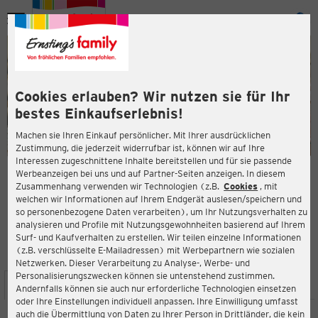
Menü
ießen
ießen
Cookies erlauben? Wir nutzen sie für Ihr
bestes Einkaufserlebnis!
Machen sie Ihren Einkauf persönlicher. Mit Ihrer ausdrücklichen
Zustimmung, die jederzeit widerrufbar ist, können wir auf Ihre
Interessen zugeschnittene Inhalte bereitstellen und für sie passende
en
Werbeanzeigen bei uns und auf Partner-Seiten anzeigen. In diesem
Zusammenhang verwenden wir Technologien (z.B.
Cookies
, mit
ERNSTING'S FAMILY FILIALE
welchen wir Informationen auf Ihrem Endgerät auslesen/speichern und
Bahnhofstr. 67
so personenbezogene Daten verarbeiten), um Ihr Nutzungsverhalten zu
75417 Mühlacker
analysieren und Profile mit Nutzungsgewohnheiten basierend auf Ihrem
Surf- und Kaufverhalten zu erstellen. Wir teilen einzelne Informationen
(z.B. verschlüsselte E-Mailadressen) mit Werbepartnern wie sozialen
4,5
ießen
Bewertung:
Netzwerken. Dieser Verarbeitung zu Analyse-, Werbe- und
Personalisierungszwecken können sie untenstehend zustimmen.
STANDORT
SERVICES
SORTIMENT
AKTIONEN
Andernfalls können sie auch nur erforderliche Technologien einsetzen
oder Ihre Einstellungen individuell anpassen. Ihre Einwilligung umfasst
auch die Übermittlung von Daten zu Ihrer Person in Drittländer, die kein