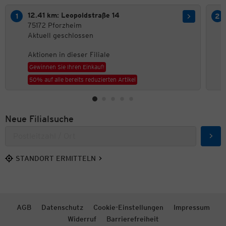
12.41 km: Leopoldstraße 14
75172 Pforzheim
Aktuell geschlossen
Aktionen in dieser Filiale
Gewinnen Sie Ihren Einkauf!
50% auf alle bereits reduzierten Artikel
Neue Filialsuche
Such
STANDORT ERMITTELN
AGB
Datenschutz
Cookie-Einstellungen
Impressum
Widerruf
Barrierefreiheit