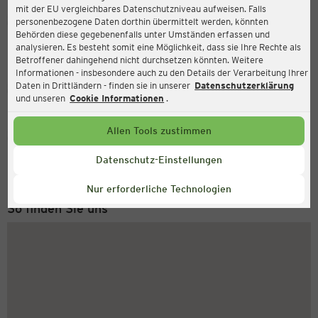
mit der EU vergleichbares Datenschutzniveau aufweisen. Falls
Ernsting's family
personenbezogene Daten dorthin übermittelt werden, könnten
Behörden diese gegebenenfalls unter Umständen erfassen und
Bahnhofstr. 67, 75417 Mühlacker
analysieren. Es besteht somit eine Möglichkeit, dass sie Ihre Rechte als
Betroffener dahingehend nicht durchsetzen könnten. Weitere
Informationen - insbesondere auch zu den Details der Verarbeitung Ihrer
Daten in Drittländern - finden sie in unserer
Datenschutzerklärung
Geschlossen
Aktuell:
und unseren
Cookie Informationen
.
Allen Tools zustimmen
Service Hotline
+49 (0) 2546 / 98 999 98
Datenschutz-Einstellungen
Montag bis Freitag 8-18 Uhr
Nur erforderliche Technologien
So finden Sie uns